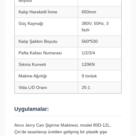
Boyutu
Kalıp Hareketli İnme
650mm
Güç Kaynağı
380V, 50Hz, 3
fazlı
Kalıp Şablon Boyutu
560*530
Pafta Kafası Numarası
1/2/3/4
Sıkma Kuvveti
120KN
Makine Ağırlığı
9 tonluk
Vida L/D Oranı
25:1
Uygulamalar:
Anco Jerry Can Şişirme Makinesi, model 80D-12L,
Çin'de tasarlanıp üretilen gelişmiş bir plastik şişe