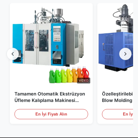
VIDEO
Tamamen Otomatik Ekstrüzyon
Özelleştirilebil
Üfleme Kalıplama Makinesi
Blow Molding M
HDPE Şişe Pe Üfleme Kalıplama
Ölçekli 60L Oto
Makinesi
Molding Ekipma
En İyi Fiyatı Alın
En İyi F