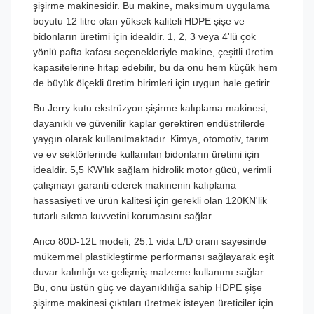
şişirme makinesidir. Bu makine, maksimum uygulama
boyutu 12 litre olan yüksek kaliteli HDPE şişe ve
bidonların üretimi için idealdir. 1, 2, 3 veya 4'lü çok
yönlü pafta kafası seçenekleriyle makine, çeşitli üretim
kapasitelerine hitap edebilir, bu da onu hem küçük hem
de büyük ölçekli üretim birimleri için uygun hale getirir.
Bu Jerry kutu ekstrüzyon şişirme kalıplama makinesi,
dayanıklı ve güvenilir kaplar gerektiren endüstrilerde
yaygın olarak kullanılmaktadır. Kimya, otomotiv, tarım
ve ev sektörlerinde kullanılan bidonların üretimi için
idealdir. 5,5 KW'lık sağlam hidrolik motor gücü, verimli
çalışmayı garanti ederek makinenin kalıplama
hassasiyeti ve ürün kalitesi için gerekli olan 120KN'lik
tutarlı sıkma kuvvetini korumasını sağlar.
Anco 80D-12L modeli, 25:1 vida L/D oranı sayesinde
mükemmel plastikleştirme performansı sağlayarak eşit
duvar kalınlığı ve gelişmiş malzeme kullanımı sağlar.
Bu, onu üstün güç ve dayanıklılığa sahip HDPE şişe
şişirme makinesi çıktıları üretmek isteyen üreticiler için