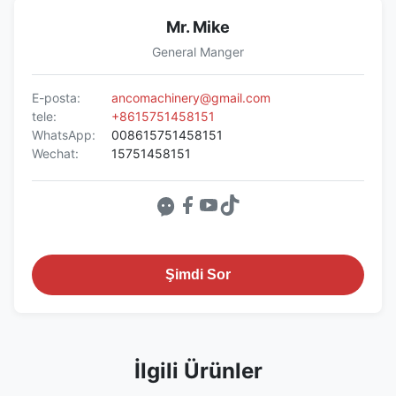
Mr. Mike
General Manger
E-posta:
ancomachinery@gmail.com
tele:
+8615751458151
WhatsApp:
008615751458151
Wechat:
15751458151
Şimdi Sor
İlgili Ürünler