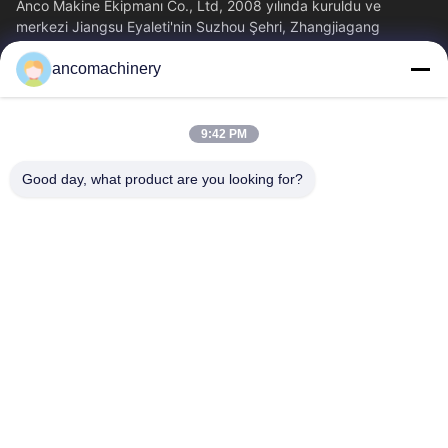
Anco Makine Ekipmanı Co., Ltd, 2008 yılında kuruldu ve
merkezi Jiangsu Eyaleti'nin Suzhou Şehri, Zhangjiagang
Şehri'nde yer almaktadır.
ancomachinery
Hızlı Bağlantılar
Ana Sayfa
Ürünler
9:42 PM
VİDEOLAR
Hakkımızda
Fabrika Turu
Kalite Kontrol
Good day, what product are you looking for?
Bize Ulaşın
Teklif Isteği
Haberler
Bize Ulaşın
+86--15751458151
+86--15751458150
ancomachinery@gmail.com