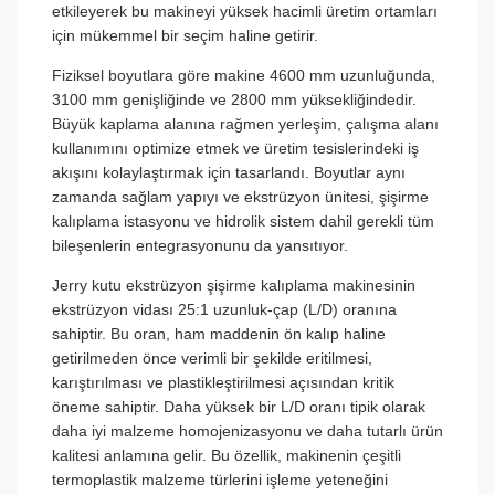
etkileyerek bu makineyi yüksek hacimli üretim ortamları
için mükemmel bir seçim haline getirir.
Fiziksel boyutlara göre makine 4600 mm uzunluğunda,
3100 mm genişliğinde ve 2800 mm yüksekliğindedir.
Büyük kaplama alanına rağmen yerleşim, çalışma alanı
kullanımını optimize etmek ve üretim tesislerindeki iş
akışını kolaylaştırmak için tasarlandı. Boyutlar aynı
zamanda sağlam yapıyı ve ekstrüzyon ünitesi, şişirme
kalıplama istasyonu ve hidrolik sistem dahil gerekli tüm
bileşenlerin entegrasyonunu da yansıtıyor.
Jerry kutu ekstrüzyon şişirme kalıplama makinesinin
ekstrüzyon vidası 25:1 uzunluk-çap (L/D) oranına
sahiptir. Bu oran, ham maddenin ön kalıp haline
getirilmeden önce verimli bir şekilde eritilmesi,
karıştırılması ve plastikleştirilmesi açısından kritik
öneme sahiptir. Daha yüksek bir L/D oranı tipik olarak
daha iyi malzeme homojenizasyonu ve daha tutarlı ürün
kalitesi anlamına gelir. Bu özellik, makinenin çeşitli
termoplastik malzeme türlerini işleme yeteneğini