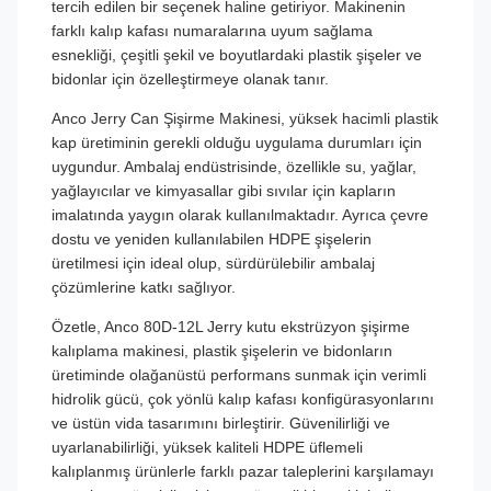
tercih edilen bir seçenek haline getiriyor. Makinenin
farklı kalıp kafası numaralarına uyum sağlama
esnekliği, çeşitli şekil ve boyutlardaki plastik şişeler ve
bidonlar için özelleştirmeye olanak tanır.
Anco Jerry Can Şişirme Makinesi, yüksek hacimli plastik
kap üretiminin gerekli olduğu uygulama durumları için
uygundur. Ambalaj endüstrisinde, özellikle su, yağlar,
yağlayıcılar ve kimyasallar gibi sıvılar için kapların
imalatında yaygın olarak kullanılmaktadır. Ayrıca çevre
dostu ve yeniden kullanılabilen HDPE şişelerin
üretilmesi için ideal olup, sürdürülebilir ambalaj
çözümlerine katkı sağlıyor.
Özetle, Anco 80D-12L Jerry kutu ekstrüzyon şişirme
kalıplama makinesi, plastik şişelerin ve bidonların
üretiminde olağanüstü performans sunmak için verimli
hidrolik gücü, çok yönlü kalıp kafası konfigürasyonlarını
ve üstün vida tasarımını birleştirir. Güvenilirliği ve
uyarlanabilirliği, yüksek kaliteli HDPE üflemeli
kalıplanmış ürünlerle farklı pazar taleplerini karşılamayı