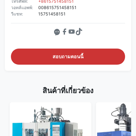
โทรศัพท์:
+8615751458151
วอทส์แอพพ์:
008615751458151
วีแชท:
15751458151
สอบถามตอนนี้
สินค้าที่เกี่ยวข้อง