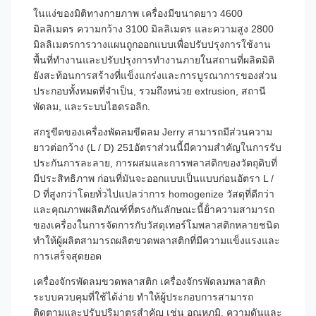
ในแง่ของมิติทางกายภาพ เครื่องมีขนาดยาว 4600
มิลลิเมตร ความกว้าง 3100 มิลลิเมตร และความสูง 2800
มิลลิเมตรการวางแผนถูกออกแบบเพื่อปรับปรุงการใช้งาน
พื้นที่ทํางานและปรับปรุงการทํางานภายในสถานที่ผลิตมิติ
ยังสะท้อนการสร้างที่แข็งแกร่งและการบูรณาการของส่วน
ประกอบทั้งหมดที่จําเป็น, รวมถึงหน่วย extrusion, สถานี
พัดลม, และระบบไฮดรอลิก.
สกรูขีดของเครื่องพัดลมขีดลม Jerry สามารถมีส่วนความ
ยาวต่อกว้าง (L / D) 251อัตราส่วนนี้มีความสําคัญในการรับ
ประกันการละลาย, การผสมและการพลาสติกของวัตถุดิบที่
มีประสิทธิภาพ ก่อนที่มันจะออกแบบเป็นแบบก่อนอัตรา L /
D ที่สูงกว่าโดยทั่วไปแปลว่าการ homogenize วัสดุที่ดีกว่า
และคุณภาพผลิตภัณฑ์ที่ตรงกันลักษณะนี้ย้ําความสามารถ
ของเครื่องในการจัดการกับวัสดุเทอร์โมพลาสติกหลายชนิด
ทําให้ผู้ผลิตสามารถผลิตขวดพลาสติกที่มีความแข็งแรงและ
การเสร็จสุดยอด
เครื่องจักรพัดลมขวดพลาสติก เครื่องจักรพัดลมพลาสติก
ระบบควบคุมที่ใช้ได้ง่าย ทําให้ผู้ประกอบการสามารถ
ติดตามและปรับปริมาตรสําคัญ เช่น อุณหภูมิ, ความดันและ