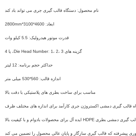
نام محصول: دستگاه قالب گیری جری می تواند باد کند
ابعاد: 4600*3100*2800mm
قدرت موتور هیدرولیک: 5.5 کیلو وات
گزینه های Die Head Number: 1، 2، 3، یا 4
حداکثر حجم برنامه: 12 لیتر
اندازه قالب: 560*530 میلی متر
مناسب برای ساخت بطری های پلاستیکی با دقت بالا
ه قالب گیری دمشی اکستروژن جری کارآمد برای اندازه های مختلف ظرف
بطری HDPE ایده آل برای محصولات بادوام و با کیفیت بالا
وری پیشرفته که قالب گیری سازگار و پایان عالی محصول را تضمین می کند