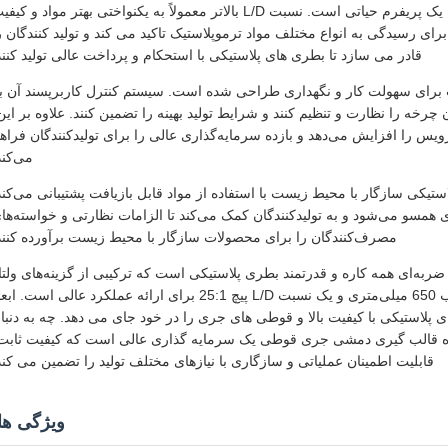
ذوب، اختلاط و پلاستیک سازی کارآمد مواد خام قبل از تبدیل شدن به یک پریفرم حیاتی است. نسبت L/D بالاتر معمولاً به یکنواختی بهتر مواد و ک
ی رسیدگی به انواع مختلف مواد ترموپلاستیک تاکید می کند و تولید کنندگان ر
قادر می سازد تا بطری های پلاستیکی با استحکام و پرداخت عالی تولید کنند
ت برای سهولت کار و نگهداری طراحی شده است. سیستم کنترل کاربرپسند آن ب
ن چرخه را نظارت و تنظیم کنند و شرایط تولید بهینه را تضمین کنند. علاوه بر این
س را افزایش می‌دهد و بازده سرمایه‌گذاری عالی را برای تولیدکنندگان فراه
می‌کند
استیکی سازگار با محیط زیست با استفاده از مواد قابل بازیافت پشتیبانی می‌کند
دی همسو می‌شود و به تولیدکنندگان کمک می‌کند تا الزامات نظارتی و خواسته‌ها
مصرف‌کنندگان را برای محصولات سازگار با محیط زیست برآورده کنند
ربه‌ای همه کاره و قدرتمند بطری پلاستیکی است که ترکیبی از گزینه‌های ولتا
قابل تنظیم، یک موتور هیدرولیک 5.5 کیلووات، یک حرکت حرکتی قالب 650 میلی‌متری و یک نسبت L/D پیچ 25:1 برای ارائه عملکرد عالی است. 
تولید کارآمد بطری های پلاستیکی با کیفیت بالا و قوطی های جری را در خود جای می دهد. چه به دنبا
ستگاه قالب گیری دمشی جری قوطی یک سرمایه گذاری عالی است که کیفیت ثابت
قابلیت اطمینان عملیاتی و سازگاری با نیازهای مختلف تولید را تضمین می کند
ویژگی ها