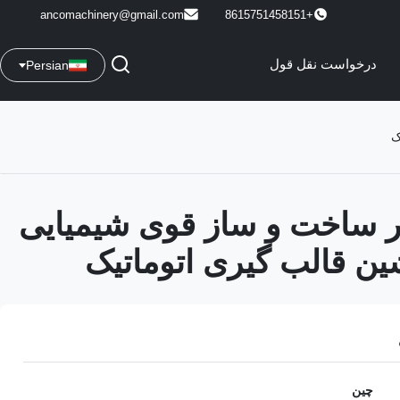
ancomachinery@gmail.com
+8615751458151
درخواست نقل قول
Persian
متر ساخت و ساز قوی شیمیایی
ین قالب گیری اتوماتیک
چین