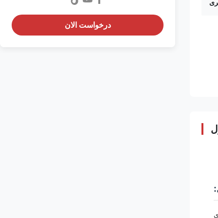
درخواست الان
ل
ی