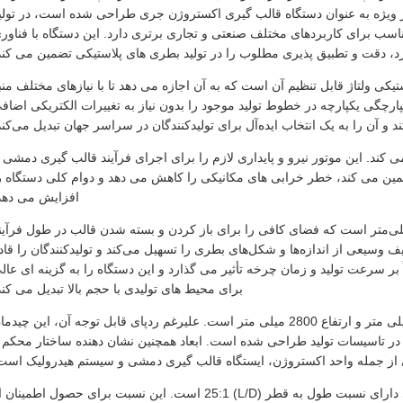
 ویژه به عنوان دستگاه قالب گیری اکستروژن جری طراحی شده است، در تولی
اسب برای کاربردهای مختلف صنعتی و تجاری برتری دارد. این دستگاه با فناور
د، دقت و تطبیق پذیری مطلوب را در تولید بطری های پلاستیکی تضمین می کند
ی ولتاژ قابل تنظیم آن است که به آن اجازه می دهد تا با نیازهای مختلف منب
ارچگی یکپارچه در خطوط تولید موجود را بدون نیاز به تغییرات الکتریکی اضاف
 و آن را به یک انتخاب ایده‌آل برای تولیدکنندگان در سراسر جهان تبدیل می‌کند
یدرولیک قوی با توان 5.5 کیلووات تغذیه می کند. این موتور نیرو و پایداری لازم را برای اجرای فرآیند قالب گیری دمشی 
ین می کند، خطر خرابی های مکانیکی را کاهش می دهد و دوام کلی دستگاه ر
افزایش می دهد
حرکتی قالب دستگاه قالب‌گیری جری کان دمش 650 میلی‌متر است که فضای کافی را برای باز کردن و بسته شدن قالب در طول فرآی
وسیعی از اندازه‌ها و شکل‌های بطری را تسهیل می‌کند و تولیدکنندگان را قاد
بر سرعت تولید و زمان چرخه تأثیر می گذارد و این دستگاه را به گزینه ای عال
برای محیط های تولیدی با حجم بالا تبدیل می کند
از نظر ابعاد فیزیکی، طول دستگاه 4600 میلی متر، عرض 3100 میلی متر و ارتفاع 2800 میلی متر است. علیرغم ردپای قابل توجه آن، این چید
در تاسیسات تولید طراحی شده است. ابعاد همچنین نشان دهنده ساختار محکم 
از جمله واحد اکستروژن، ایستگاه قالب گیری دمشی و سیستم هیدرولیک است
پیچ اکستروژن دستگاه قالب گیری دمشی اکستروژن قوطی جری دارای نسبت طول به قطر (L/D) 25:1 است. این نسبت برای حصول اطمینا