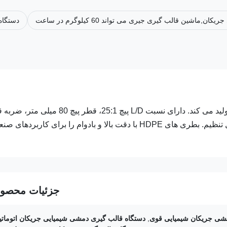
دستگاه
دستگاه قالب گیری جری کان دمش ظروف 4L-12L با 1-4 حفره تولید می کند. دارای نسبت L/D پیچ 25:1، قطر پ
650 میلی متر، موتور هیدرولیک 5.5 کیلووات، و سر قالب های قابل تنظیم. بطری های HDPE با دقت بالا و بادوام را برای کاربرده
جزئیات محصو
مشی جریکان شیمیایی قوی
,
دستگاه قالب گیری دمشی شیمیایی جریکان اتومات