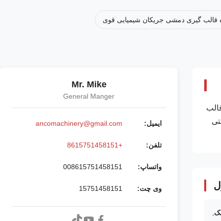
 قالب گیری دمشی جریکان شیمیایی قوی
Mr. Mike
General Manger
یچ 80 میلی متر، ضربه قالب
ای صنعتی
ایمیل:
ancomachinery@gmail.com
تلفن:
+8615751458151
واتساپ:
008615751458151
ل
وی چت:
15751458151
یک
,