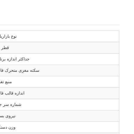
نوع بازاری
قطر پ
حداکثر اندازه برنا
سکته مغزی متحرک قا
منبع تغذ
اندازه قالب قا
شماره سر ج
نیروی بس
وزن دستگ