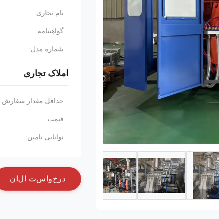
نام تجاری:
گواهینامه:
شماره مدل:
املاک تجاری
حداقل مقدار سفارش:
قیمت:
توانایی تامین:
د
ر
خ
و
ا
س
ت
ا
ل
ا
ن