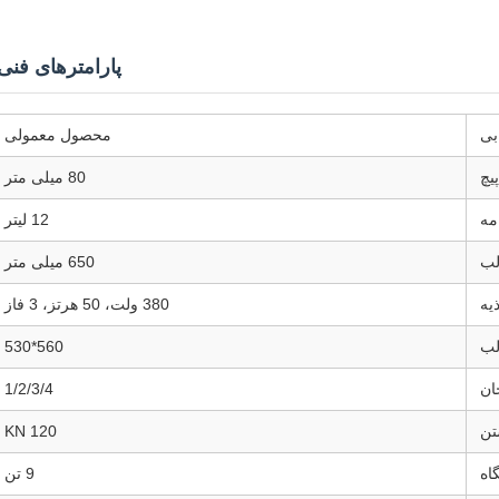
پارامترهای فنی
ابی
محصول معمولی
یچ
80 میلی متر
مه
12 لیتر
لب
650 میلی متر
یه
380 ولت، 50 هرتز، 3 فاز
لب
560*530
ان
1/2/3/4
تن
120 KN
اه
9 تن