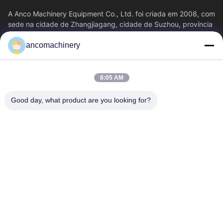
A Anco Machinery Equipment Co., Ltd. foi criada em 2008, com
sede na cidade de Zhangjiagang, cidade de Suzhou, província
de Jiangsu.
ancomachinery
Links Rápidos
Casa
Produtos
8:05 AM
Vídeos
Quem Somos
Fábrica
Controle De Qualidade
Good day, what product are you looking for?
Fale Conosco
Pedir Um Orçamento
Notícias
Contacte-Nos
+86--15751458151
+86--15751458150
ancomachinery@gmail.com