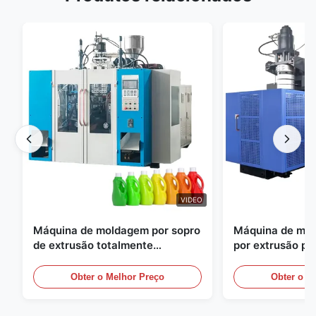
VIDEO
Máquina de moldagem por sopro
Máquina de mol
de extrusão totalmente
por extrusão pe
automática
grande escala, 
equipamento au
Obter o Melhor Preço
Obter o M
moldagem por s