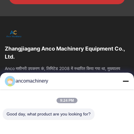
Zhangjiagang Anco Machinery Equipment Co.,
Ltd.
Anco मशीनरी उपकरण कं, लिमिटेड 2008 में स्थापित किया गया था, मुख्यालय
Zhangjiagang शहर, सुज़ौ शहर, Jiangsu प्रांत में स्थित है। यह एक उद्यम है कि
ancomachinery
त्वरित लिंक
होम
उत्पाद
9:24 PM
वीडियो
हमारे बारे में
फैक्टरी यात्रा
गुणवत्ता नियंत्रण
Good day, what product are you looking for?
हमसे संपर्क करें
एक बोली का अनुरोध
समाचार