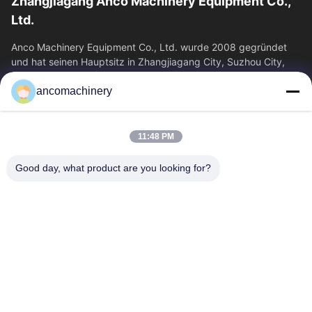
Zhangjiagang Anco Machinery Equipment Co.,
Ltd.
Anco Machinery Equipment Co., Ltd. wurde 2008 gegründet
und hat seinen Hauptsitz in Zhangjiagang City, Suzhou City,
Provinz Jiangsu. Es ist ein...
ancomachinery
Schnelllinks
Startseite
Produkte
11:48 PM
Videos
Über Uns
Fabrik Tour
Qualitätskontrolle
Good day, what product are you looking for?
Kontakt
Referenzen
Nachrichten
Kontakt
+86--15751458151
+86--15751458150
ancomachinery@gmail.com