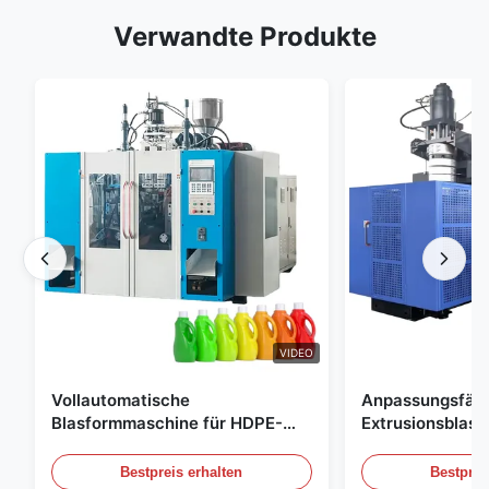
Verwandte Produkte
VIDEO
Vollautomatische
Anpassungsfäh
Blasformmaschine für HDPE-
Extrusionsblas
Flaschen, Blasformmaschine für
Großskala 60L 
PE-Flaschen
Blasformgeräte
Bestpreis erhalten
Bestprei