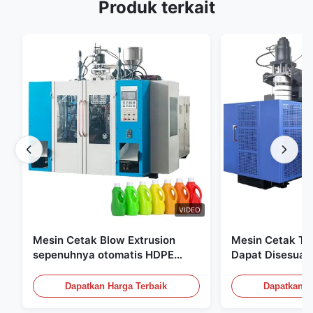
Produk terkait
VIDEO
Mesin Cetak Blow Extrusion
Mesin Cetak Tiu
sepenuhnya otomatis HDPE
Dapat Disesuai
Botol Pe Mesin Cetak Blow
Peralatan Cetak
60L
Dapatkan Harga Terbaik
Dapatkan H