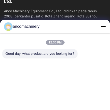
Ltd.
Anco Machinery Equipment Co., Ltd. didirikan pada tahun
2008, berkantor pusat di Kota Zhangjiagang, Kota Suzhou,
Provinsi Jiangsu. Ini adalah...
ancomachinery
Tautan Cepat
Rumah
Produk
12:30 PM
Video
Tentang Kita
Wisata Pabrik
Kontrol Kualitas
Good day, what product are you looking for?
Hubungi Kami
Quote Request Suatu
Berita
Hubungi Kami
+86--15751458151
+86--15751458150
ancomachinery@gmail.com