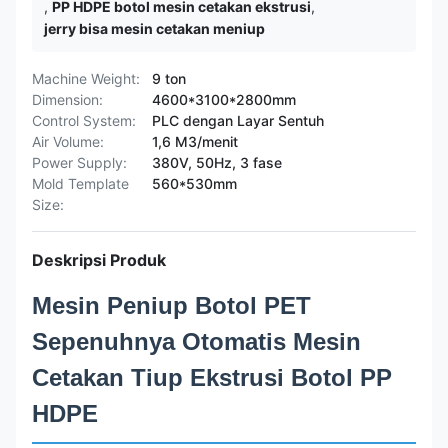
,
PP HDPE botol mesin cetakan ekstrusi
,
jerry bisa mesin cetakan meniup
Machine Weight:
9 ton
Dimension:
4600*3100*2800mm
Control System:
PLC dengan Layar Sentuh
Air Volume:
1,6 M3/menit
Power Supply:
380V, 50Hz, 3 fase
Mold Template
560*530mm
Size:
Deskripsi Produk
Mesin Peniup Botol PET
Sepenuhnya Otomatis Mesin
Cetakan Tiup Ekstrusi Botol PP
HDPE