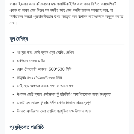
ধারাবাহিকতার জন্য কাঁচামালের দক্ষ প্লাস্টিকাইজিং এবং গলন নিশ্চিত করামেশিনটি
একক বা ডাবল হেড বিকল্প সহ নমনীয় ডাই হেড কনফিগারেশন সরবরাহ করে, যা
নির্মাতাদের ক্ষমতা প্রয়োজনীয়তার উপর ভিত্তি করে উত্পাদন লাইনগুলিকে অনুকূল করতে
দেয়।
মূল বৈশিষ্ট্য
পণ্যের নামঃ জেরি ক্যান ব্লো মোল্ডিং মেশিন
মেশিনের ওজনঃ ৯ টন
মোল্ড টেমপ্লেট আকারঃ 560*530 মিমি
মাত্রাঃ ৪৬০০*৩১০০*২৮০০ মিমি
ডাই হেড অপশনঃ একক মাথা বা ডাবল মাথা
উত্পাদন জেরি ক্যান এক্সট্রুশন ফুঁ ছাঁচনির্মাণ অ্যাপ্লিকেশন জন্য উপযুক্ত
একটি দুধ বোতল ফুঁ ছাঁচনির্মাণ মেশিন হিসাবে সামঞ্জস্যপূর্ণ
উন্নত এক্সট্রুশন ব্লো মোল্ডিং প্রযুক্তি দক্ষ উত্পাদন জন্য
প্রযুক্তিগত পরামিতি