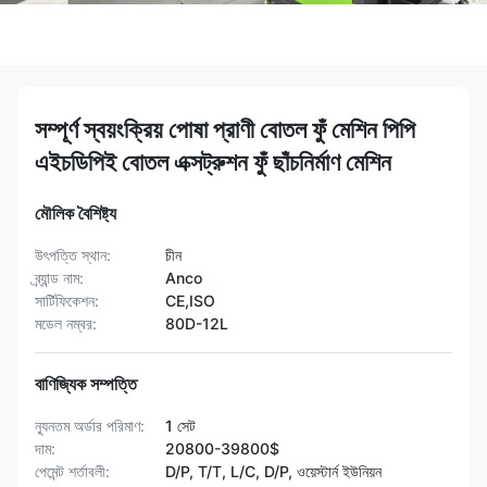
সম্পূর্ণ স্বয়ংক্রিয় পোষা প্রাণী বোতল ফুঁ মেশিন পিপি
এইচডিপিই বোতল এক্সট্রুশন ফুঁ ছাঁচনির্মাণ মেশিন
মৌলিক বৈশিষ্ট্য
উৎপত্তি স্থান:
চীন
ব্র্যান্ড নাম:
Anco
সার্টিফিকেশন:
CE,ISO
মডেল নম্বর:
80D-12L
বাণিজ্যিক সম্পত্তি
ন্যূনতম অর্ডার পরিমাণ:
1 সেট
দাম:
20800-39800$
পেমেন্ট শর্তাবলী:
D/P, T/T, L/C, D/P, ওয়েস্টার্ন ইউনিয়ন