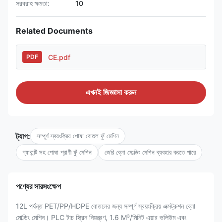
সরবরাহ ক্ষমতা:
10
Related Documents
CE.pdf
PDF
এখনই জিজ্ঞাসা করুন
ট্যাগ:
সম্পূর্ণ স্বয়ংক্রিয় পোষা বোতল ফুঁ মেশিন
গ্যারান্টি সহ পোষা প্রাণী ফুঁ মেশিন
জেরি ব্লো মোল্ডিং মেশিন ব্যবহার করতে পারে
পণ্যের সারসংক্ষেপ
12L পর্যন্ত PET/PP/HDPE বোতলের জন্য সম্পূর্ণ স্বয়ংক্রিয় এক্সট্রুশন ব্লো
মোল্ডিং মেশিন। PLC টাচ স্ক্রিন নিয়ন্ত্রণ, 1.6 M³/মিনিট এয়ার ভলিউম এবং