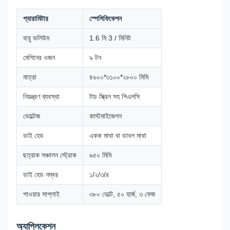
প্যারামিটার
স্পেসিফিকেশন
বায়ু ভলিউম
1.6 মি 3 / মিনিট
মেশিনের ওজন
৯ টন
মাত্রা
৪৬০০*৩১০০*২৮০০ মিমি
নিয়ন্ত্রণ ব্যবস্থা
টাচ স্ক্রিন সহ পিএলসি
ভোল্টেজ
কাস্টমাইজেশন
ডাই হেড
একক মাথা বা ডাবল মাথা
ছত্রাক সঞ্চালন স্ট্রোক
৬৫০ মিমি
ডাই হেড নম্বর
১/২/৩/৪
পাওয়ার সাপ্লাই
৩৮০ ভোল্ট, ৫০ হার্জ, ৩ ফেজ
অ্যাপ্লিকেশন