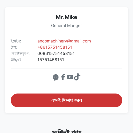
Mr. Mike
General Manger
ইমেইল:
ancomachinery@gmail.com
টেল:
+8615751458151
হোয়াটসঅ্যাপ:
008615751458151
উইচ্যাট:
15751458151
এখনই জিজ্ঞাসা করুন
সংশ্লিষ্ট পণ্য