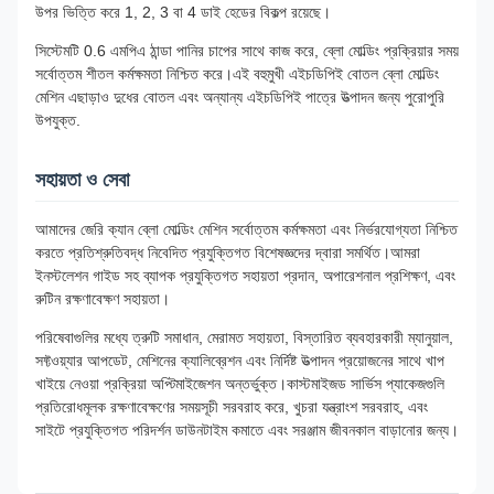
উপর ভিত্তি করে 1, 2, 3 বা 4 ডাই হেডের বিকল্প রয়েছে।
সিস্টেমটি 0.6 এমপিএ ঠান্ডা পানির চাপের সাথে কাজ করে, ব্লো মোল্ডিং প্রক্রিয়ার সময়
সর্বোত্তম শীতল কর্মক্ষমতা নিশ্চিত করে।এই বহুমুখী এইচডিপিই বোতল ব্লো মোল্ডিং
মেশিন এছাড়াও দুধের বোতল এবং অন্যান্য এইচডিপিই পাত্রে উত্পাদন জন্য পুরোপুরি
উপযুক্ত.
সহায়তা ও সেবা
আমাদের জেরি ক্যান ব্লো মোল্ডিং মেশিন সর্বোত্তম কর্মক্ষমতা এবং নির্ভরযোগ্যতা নিশ্চিত
করতে প্রতিশ্রুতিবদ্ধ নিবেদিত প্রযুক্তিগত বিশেষজ্ঞদের দ্বারা সমর্থিত।আমরা
ইনস্টলেশন গাইড সহ ব্যাপক প্রযুক্তিগত সহায়তা প্রদান, অপারেশনাল প্রশিক্ষণ, এবং
রুটিন রক্ষণাবেক্ষণ সহায়তা।
পরিষেবাগুলির মধ্যে ত্রুটি সমাধান, মেরামত সহায়তা, বিস্তারিত ব্যবহারকারী ম্যানুয়াল,
সফ্টওয়্যার আপডেট, মেশিনের ক্যালিব্রেশন এবং নির্দিষ্ট উত্পাদন প্রয়োজনের সাথে খাপ
খাইয়ে নেওয়া প্রক্রিয়া অপ্টিমাইজেশন অন্তর্ভুক্ত।কাস্টমাইজড সার্ভিস প্যাকেজগুলি
প্রতিরোধমূলক রক্ষণাবেক্ষণের সময়সূচী সরবরাহ করে, খুচরা যন্ত্রাংশ সরবরাহ, এবং
সাইটে প্রযুক্তিগত পরিদর্শন ডাউনটাইম কমাতে এবং সরঞ্জাম জীবনকাল বাড়ানোর জন্য।