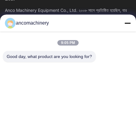
Anco Machinery Equipment Co., Ltd. ২০০৮ সালে প্রতিষ্ঠিত হয়েছিল, যার
সদর দপ্তর চীনের জিয়াংসু প্রদেশের সুঝো সিটির ঝাংজিয়াগাং শহরে অবস্থিত। এটি...
ancomachinery
গুরুত্বপূর্ণ সংযোগ
বাড়ি
পণ্য
9:05 PM
ভিডিও
আমাদের সম্পর্কে
কারখানা ভ্রমণ
মান নিয়ন্ত্রণ
Good day, what product are you looking for?
আমাদের সাথে যোগাযোগ করুন
উদ্ধৃতির জন্য আবেদন
খবর
আমাদের সাথে যোগাযোগ করুন
+86--15751458151
+86--15751458150
ancomachinery@gmail.com