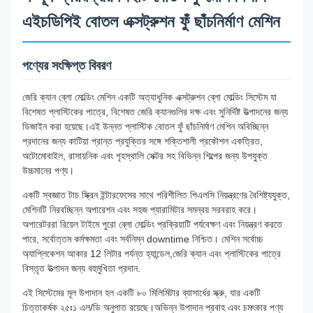
এইচডিপিই বোতল এক্সট্রুশন ফুঁ ছাঁচনির্মাণ মেশিন
পণ্যের সংক্ষিপ্ত বিবরণ
জেরি ক্যান ব্লো মোল্ডিং মেশিন একটি অত্যাধুনিক এক্সট্রুশন ব্লো মোল্ডিং সিস্টেম যা
বিশেষত প্লাস্টিকের পাত্রে, বিশেষত জেরি ক্যানগুলির দক্ষ এবং সুনির্দিষ্ট উত্পাদনের জন্য
ডিজাইন করা হয়েছে।এই উন্নত প্লাস্টিক বোতল ফুঁ ছাঁচনির্মাণ মেশিন অবিচ্ছিন্ন
প্রদানের জন্য কাটিয়া প্রান্ত প্রযুক্তির সঙ্গে শক্তিশালী প্রকৌশল একত্রিত,
অটোমোবাইল, রাসায়নিক এবং গৃহস্থালি সেক্টর সহ বিভিন্ন শিল্পের জন্য উপযুক্ত
উচ্চমানের পণ্য।
একটি স্বজ্ঞাত টাচ স্ক্রিন ইন্টারফেসের সাথে পরিশীলিত পিএলসি নিয়ন্ত্রণের বৈশিষ্ট্যযুক্ত,
মেশিনটি নিরবচ্ছিন্ন অপারেশন এবং সহজ প্যারামিটার সমন্বয় সরবরাহ করে।
অপারেটররা রিয়েল টাইমে পুরো ব্লো মোল্ডিং প্রক্রিয়াটি পর্যবেক্ষণ এবং নিয়ন্ত্রণ করতে
পারে, সর্বোত্তম কর্মক্ষমতা এবং সর্বনিম্ন downtime নিশ্চিত। মেশিন সর্বোচ্চ
অ্যাপ্লিকেশন আকার 12 লিটার পর্যন্ত হ্যান্ডেল,জেরি ক্যান এবং প্লাস্টিকের পাত্রে
বিস্তৃত উত্পাদন জন্য বহুমুখিতা প্রদান.
এই সিস্টেমের মূল উপাদান হল একটি ৮০ মিলিমিটার ব্যাসার্ধের স্ক্রু, যার একটি
চিত্তাকর্ষক ২৫ঃ১ এল/ডি অনুপাত রয়েছে।অভিন্ন উপাদান প্রবাহ এবং চমৎকার পণ্য