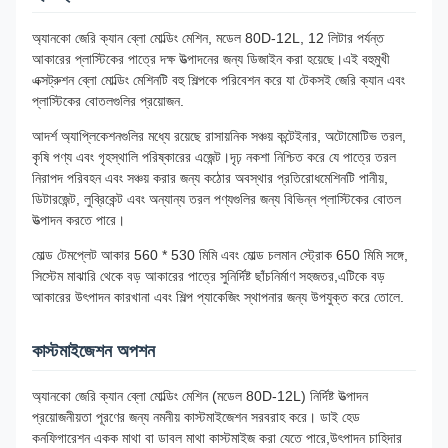
অ্যানকো জেরি ক্যান ব্লো মোল্ডিং মেশিন, মডেল 80D-12L, 12 লিটার পর্যন্ত
আকারের প্লাস্টিকের পাত্রে দক্ষ উত্পাদনের জন্য ডিজাইন করা হয়েছে।এই বহুমুখী
এক্সট্রুশন ব্লো মোল্ডিং মেশিনটি বহু শিল্পকে পরিবেশন করে যা টেকসই জেরি ক্যান এবং
প্লাস্টিকের বোতলগুলির প্রয়োজন.
আদর্শ অ্যাপ্লিকেশনগুলির মধ্যে রয়েছে রাসায়নিক সঞ্চয় কন্টেইনার, অটোমোটিভ তরল,
কৃষি পণ্য এবং গৃহস্থালি পরিষ্কারের এজেন্ট।দৃঢ় নকশা নিশ্চিত করে যে পাত্রে তরল
নিরাপদ পরিবহন এবং সঞ্চয় করার জন্য কঠোর অবস্থার প্রতিরোধমেশিনটি পানীয়,
ডিটারজেন্ট, লুব্রিকেন্ট এবং অন্যান্য তরল পণ্যগুলির জন্য বিভিন্ন প্লাস্টিকের বোতল
উত্পাদন করতে পারে।
মোল্ড টেমপ্লেট আকার 560 * 530 মিমি এবং মোল্ড চলমান স্ট্রোক 650 মিমি সঙ্গে,
সিস্টেম মাঝারি থেকে বড় আকারের পাত্রে সুনির্দিষ্ট ছাঁচনির্মাণ সহজতর,এটিকে বড়
আকারের উৎপাদন কারখানা এবং শিল্প প্যাকেজিং স্থাপনার জন্য উপযুক্ত করে তোলে.
কাস্টমাইজেশন অপশন
অ্যানকো জেরি ক্যান ব্লো মোল্ডিং মেশিন (মডেল 80D-12L) নির্দিষ্ট উত্পাদন
প্রয়োজনীয়তা পূরণের জন্য নমনীয় কাস্টমাইজেশন সরবরাহ করে। ডাই হেড
কনফিগারেশন একক মাথা বা ডাবল মাথা কাস্টমাইজ করা যেতে পারে,উৎপাদন চাহিদার