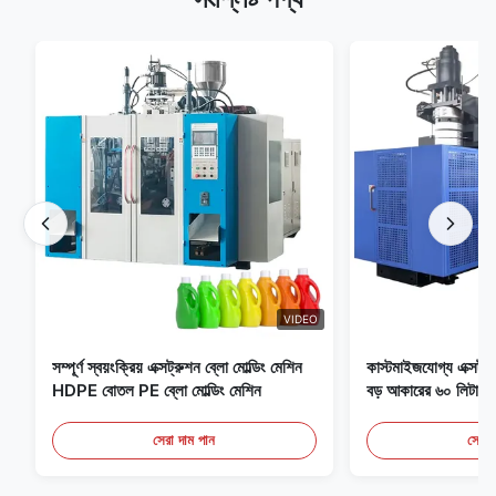
VIDEO
সম্পূর্ণ স্বয়ংক্রিয় এক্সট্রুশন ব্লো মোল্ডিং মেশিন
কাস্টমাইজযোগ্য এক্সট্রু
HDPE বোতল PE ব্লো মোল্ডিং মেশিন
বড় আকারের ৬০ লিটার স্ব
সরঞ্জাম
সেরা দাম পান
সেরা 