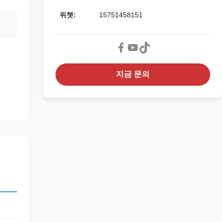
위챗:
15751458151
지금 문의