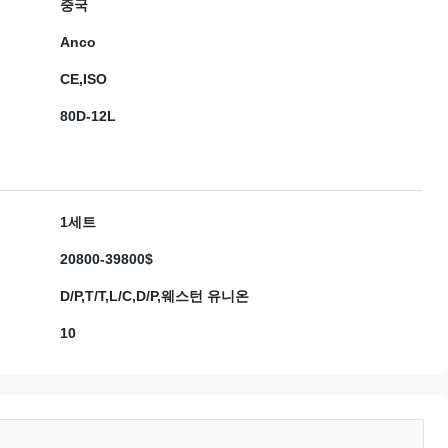
중국
Anco
CE,ISO
80D-12L
1세트
20800-39800$
D/P,T/T,L/C,D/P,웨스턴 유니온
10