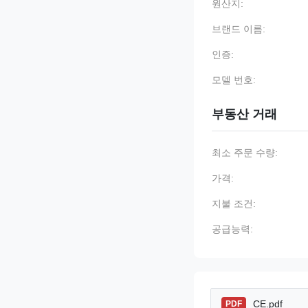
원산지:
브랜드 이름:
인증:
모델 번호:
부동산 거래
최소 주문 수량:
가격:
지불 조건:
공급능력:
CE.pdf
PDF