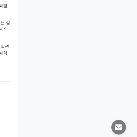
 최첨
는 실
까지의
 일관
 최적