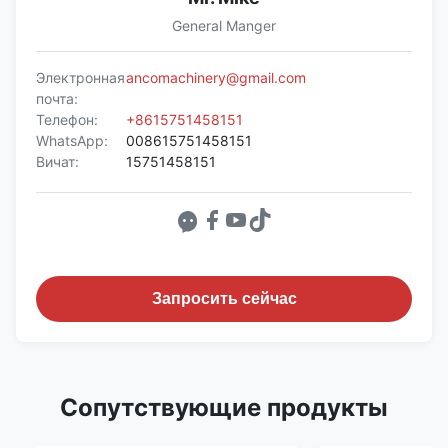
General Manger
Электронная
ancomachinery@gmail.com
почта:
Телефон:
+8615751458151
WhatsApp:
008615751458151
Вичат:
15751458151
Запросить сейчас
Сопутствующие продукты