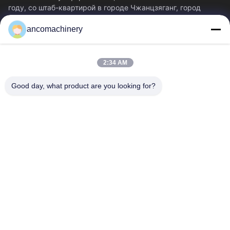
году, со штаб-квартирой в городе Чжанцзяганг, город
Сучжоу, провинция Цзянсу.
ancomachinery
Быстрые Ссылки
Главная Страница
Продукция
2:34 AM
Ролики
О Компании
Наша Фабрика
Контроль Качества
Good day, what product are you looking for?
Контактные Данные
Отправить Запрос
Новости
Свяжитесь С Нами
+86--15751458151
+86--15751458150
ancomachinery@gmail.com