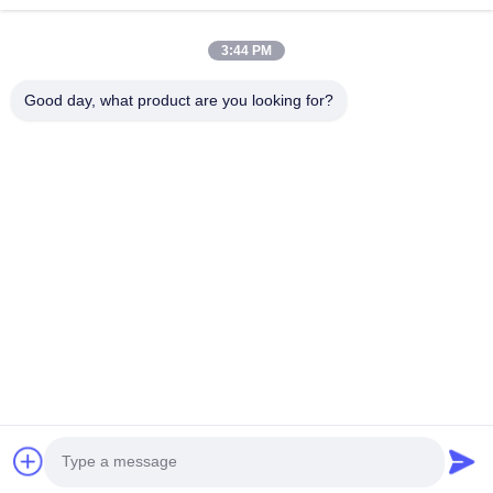
होम
उत्पाद
3:44 PM
वीडियो
हमारे बारे में
फैक्टरी यात्रा
गुणवत्ता नियंत्रण
Good day, what product are you looking for?
हमसे संपर्क करें
एक बोली का अनुरोध
समाचार
हमसे संपर्क करें
+86--15751458151
+86--15751458150
ancomachinery@gmail.com
कॉपीराइट © 2026-2026 Zhangjiagang Anco Machinery Equipment Co., Ltd..
सर्वाधिकार सुरक्षित।