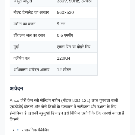
विद्युत आपूर्ति
380V, 50Hz, 3-चरण
मोल्ड टेम्पलेट का आकार
560×530
मशीन का वजन
9 टन
शीतलन जल का दबाव
0.6 एमपीए
मुर्दा
एकल सिर या दोहरे सिर
क्लैंपिंग बल
120KN
अधिकतम आवेदन आकार
12 लीटर
आवेदन
Anco जेरी कैन ब्लो मोल्डिंग मशीन (मॉडल 80D-12L) उच्च गुणवत्ता वाली
एचडीपीई बोतलों और जेरी डिब्बों के उत्पादन में सटीकता और दक्षता के लिए
इंजीनियर है।इसकी बहुमुखी डिजाइन इसे विभिन्न उद्योगों के लिए आदर्श बनाता है
जिसमें:
रासायनिक पैकेजिंग