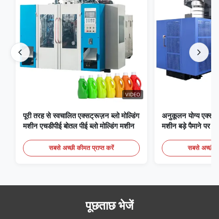
VIDEO
पूरी तरह से स्वचालित एक्सट्रूज़न ब्लो मोल्डिंग
अनुकूलन योग्य एक्सट्रू
मशीन एचडीपीई बोतल पीई ब्लो मोल्डिंग मशीन
मशीन बड़े पैमाने पर 6
मोल्डिंग उपकरण
सबसे अच्छी कीमत प्राप्त करें
सबसे अच्छी की
पूछताछ भेजें