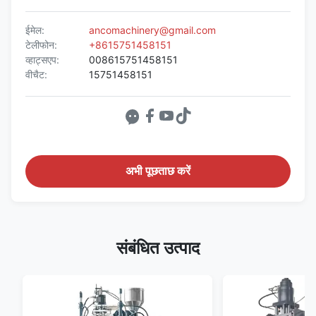
ईमेल:
ancomachinery@gmail.com
टेलीफोन:
+8615751458151
व्हाट्सएप:
008615751458151
वीचैट:
15751458151
अभी पूछताछ करें
संबंधित उत्पाद