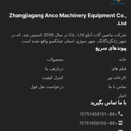
Zhangjiagang Anco Machinery Equipment Co
L
شرکت ماشین آلات آنکو Co.، Ltd در سال 2008 تاسیس شد، که در
 ژانگژیاگانگ، شهر سوژو، استان جیانگسو واقع شده است.
وندهای سریع
ه
محصولات
م های
دربارهی ما
خانه تور
کنترل کیفیت
س با ما
درخواست نقل قول
ار
ما تماس بگیرید
+86--15751458151
+86--15751458150