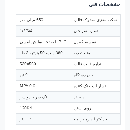
مشخصات فنی
سکته مغزی متحرک قالب
650 میلی متر
شماره سر جان
1/2/3/4
سیستم کنترل
PLC با صفحه نمایش لمسی
منبع تغذیه
380 ولت، 50 هرتز، 3 فاز
اندازه قالب قالب
560×530
وزن دستگاه
9 تن
فشار آب خنک کننده
0.6 MPA
دیه هد
تک سر یا دو سر
نیروی بستن
120KN
حداکثر اندازه برنامه
12 لیتر