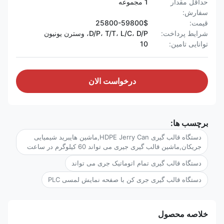
حداقل مقدار
1 مجموعه
سفارش:
قیمت:
25800-59800$
شرایط پرداخت:
D/P، T/T، L/C، D/P، وسترن یونیون
توانایی تامین:
10
درخواست الان
برچسب ها:
دستگاه قالب گیری HDPE Jerry Can,ماشین هایبرید شیمیایی
جریکان,ماشین قالب گیری جیری می تواند 60 کیلوگرم در ساعت
دستگاه قالب گیری تمام اتوماتیک جری می تواند
دستگاه قالب گیری جری کن با صفحه نمایش لمسی PLC
خلاصه محصول