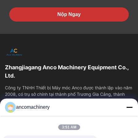
Nộp Ngay
Zhangjiagang Anco Machinery Equipment Co.,
Ltd.
Công ty TNHH Thiết bị Máy móc Anco được thành lập vào năm
2008, có trụ sở chính tại thành phố Trương Gia Cảng, thành
phố Tô Châu, tỉnh Giang Tô....
ancomachinery
Liên Kết Nhanh
Nhà
Sản Phẩm
3:51 AM
Video
Về Chúng Tôi