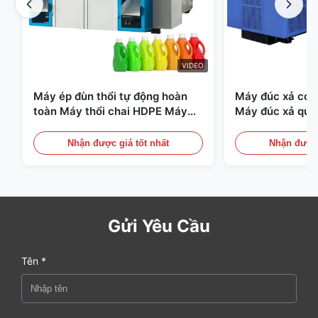
VIDEO
Máy ép đùn thổi tự động hoàn
Máy đúc xả có t
toàn Máy thổi chai HDPE Máy
Máy đúc xả quy
thổi PE
Thiết bị đúc xả 
Nhận được giá tốt nhất
Nhận được 
Gửi Yêu Cầu
Tên *