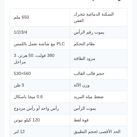
السكتة الدماغية تتحرك
650 ملم
العفن
يموت رقم الرأس
1/2/3/4
نظام التحكم
PLC مع شاشة تعمل باللمس
380 فولت، 50 هرتز، 3
مزود الطاقة
مراحل
حجم قالب القالب
560×530
وزن الآلة
9 طن
ضغط مياه التبريد
0.6 ميجا باسكال
يموت الرأس
رأس واحد أو رأس مزدوج
قوة لقط
120 كيلو نيوتن
الحد الأقصى لحجم التطبيق
12 لتر