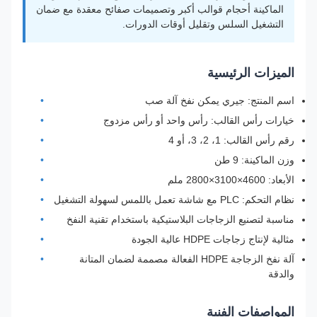
الماكينة أحجام قوالب أكبر وتصميمات صفائح معقدة مع ضمان
التشغيل السلس وتقليل أوقات الدورات.
الميزات الرئيسية
اسم المنتج: جيري يمكن نفخ آلة صب
خيارات رأس القالب: رأس واحد أو رأس مزدوج
رقم رأس القالب: 1، 2، 3، أو 4
وزن الماكينة: 9 طن
الأبعاد: 4600×3100×2800 ملم
نظام التحكم: PLC مع شاشة تعمل باللمس لسهولة التشغيل
مناسبة لتصنيع الزجاجات البلاستيكية باستخدام تقنية النفخ
مثالية لإنتاج زجاجات HDPE عالية الجودة
آلة نفخ الزجاجة HDPE الفعالة مصممة لضمان المتانة
والدقة
المواصفات الفنية