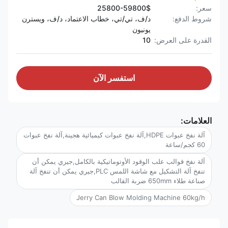
سعر:
25800-59800$
شروط الدفع:
د/ف، تي/تي، خطاب الاعتماد، د/ف، ويسترن
يونيون
القدرة على العرض:
10
استفسر الآن
العلامات:
آلة نفخ عبوات HDPE,آلة نفخ عبوات كيميائية هجينة,آلة نفخ عبوات
60 كجم/ساعة
آلة نفخ قوالب علب الوقود الأوتوماتيكية بالكامل,جيري يمكن أن
تنفخ آلة التشكيل مع شاشة اللمس PLC,جيري يمكن أن تنفخ آلة
صناعة طلاء 650mm ضربة القالب
Jerry Can Blow Molding Machine 60kg/h