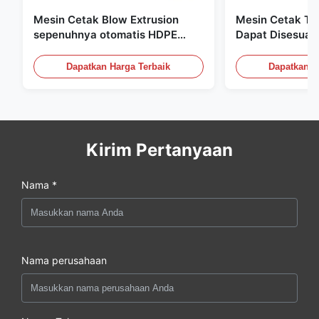
Mesin Cetak Blow Extrusion
Mesin Cetak Tiu
sepenuhnya otomatis HDPE
Dapat Disesuai
Botol Pe Mesin Cetak Blow
Peralatan Cetak
60L
Dapatkan Harga Terbaik
Dapatkan H
Kirim Pertanyaan
Nama *
Nama perusahaan