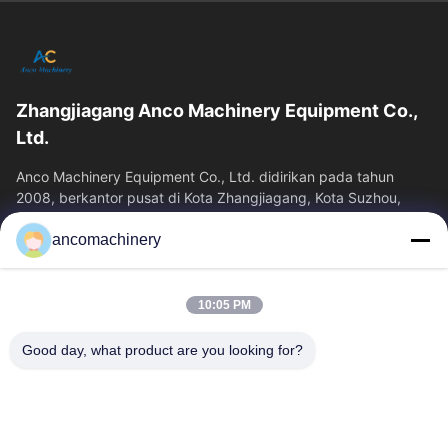
Zhangjiagang Anco Machinery Equipment Co.,
Ltd.
Anco Machinery Equipment Co., Ltd. didirikan pada tahun
2008, berkantor pusat di Kota Zhangjiagang, Kota Suzhou,
Provinsi Jiangsu. Ini adalah...
ancomachinery
Tautan Cepat
Rumah
Produk
10:05 PM
Video
Tentang Kita
Wisata Pabrik
Kontrol Kualitas
Good day, what product are you looking for?
Hubungi Kami
Quote Request Suatu
Berita
Hubungi Kami