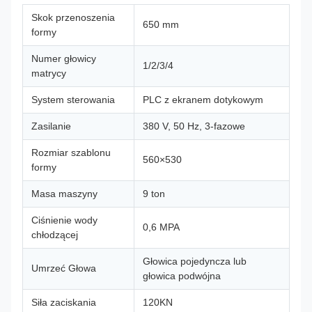
Skok przenoszenia
650 mm
formy
Numer głowicy
1/2/3/4
matrycy
System sterowania
PLC z ekranem dotykowym
Zasilanie
380 V, 50 Hz, 3-fazowe
Rozmiar szablonu
560×530
formy
Masa maszyny
9 ton
Ciśnienie wody
0,6 MPA
chłodzącej
Głowica pojedyncza lub
Umrzeć Głowa
głowica podwójna
Siła zaciskania
120KN