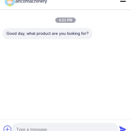
ancomachinery
Szybkie Linki
Dom
Produkty
4:21 PM
Filmy
O Nas
Wycieczka Po Fabryce
Kontrola Jakości
Good day, what product are you looking for?
Skontaktuj Się Z Nami
Poprosić O Wycenę
Aktualności
Skontaktuj Się Z Nami
+86--15751458151
+86--15751458150
ancomachinery@gmail.com
Prawa autorskie © 2026-2026 Zhangjiagang Anco Machinery Equipment
Co., Ltd.. Wszelkie prawa zastrzeżone.