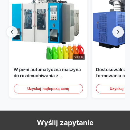
VIDEO
W pełni automatyczna maszyna
Dostosowalna 
do rozdmuchiwania z
formowania ciś
wytłaczaniem, maszyna do
wytłaczeniowym
rozdmuchiwania butelek HDPE
Automatyczne u
Uzyskaj najlepszą cenę
Uzyskaj na
formowania ciś
Wyślij zapytanie