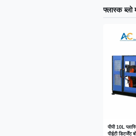
फ्लास्क ब्लो
पीपी 10L प्लास्
पीईटी डिटर्जेंट 