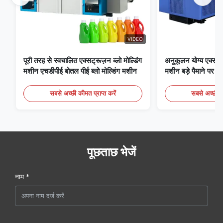
VIDEO
पूरी तरह से स्वचालित एक्सट्रूज़न ब्लो मोल्डिंग
अनुकूलन योग्य एक्सट्रू
मशीन एचडीपीई बोतल पीई ब्लो मोल्डिंग मशीन
मशीन बड़े पैमाने पर 6
मोल्डिंग उपकरण
सबसे अच्छी कीमत प्राप्त करें
सबसे अच्छी की
पूछताछ भेजें
नाम *