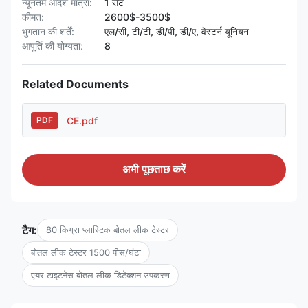
न्यूनतम आदेश मात्रा:
1 सेट
कीमत:
2600$-3500$
भुगतान की शर्तें:
एल/सी, टी/टी, डी/पी, डी/ए, वेस्टर्न यूनियन
आपूर्ति की योग्यता:
8
Related Documents
CE.pdf
PDF
अभी पूछताछ करें
टैग:
80 किग्रा प्लास्टिक बोतल लीक टेस्टर
बोतल लीक टेस्टर 1500 पीस/घंटा
एयर टाइटनेस बोतल लीक डिटेक्शन उपकरण