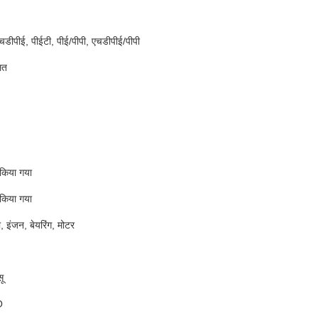
एचडीपीई, पीईटी, पीई/पीपी, एचडीपीई/पीपी
ित
 किया गया
 किया गया
, इंजन, बेयरिंग, मोटर
ू
O