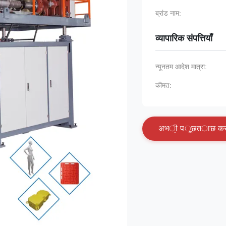
ब्रांड नाम:
व्यापारिक संपत्तियाँ
न्यूनतम आदेश मात्रा:
कीमत:
अ
भ
ी
प
ू
छ
त
ा
छ
क