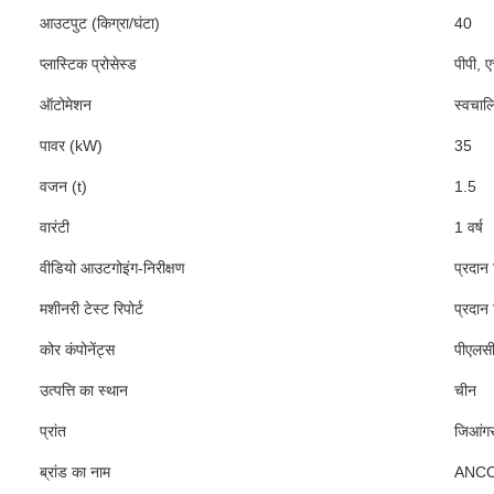
आउटपुट (किग्रा/घंटा)
40
प्लास्टिक प्रोसेस्ड
पीपी, 
ऑटोमेशन
स्वचाल
पावर (kW)
35
वजन (t)
1.5
वारंटी
1 वर्ष
वीडियो आउटगोइंग-निरीक्षण
प्रदान
मशीनरी टेस्ट रिपोर्ट
प्रदान
कोर कंपोनेंट्स
पीएलसी
उत्पत्ति का स्थान
चीन
प्रांत
जिआंगस
ब्रांड का नाम
ANC