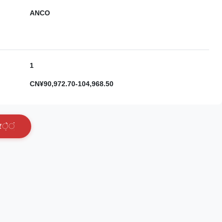
ANCO
1
CN¥90,972.70-104,968.50
र
े
ं