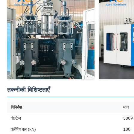
तकनीकी विशिष्टताएँ
विनिर्देश
मान
वोल्टेज
380V
क्लैंपिंग बल (kN)
180