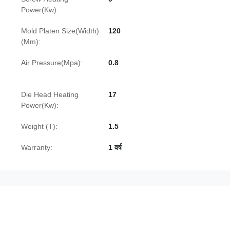
Power(Kw):
Mold Platen Size(Width)
120
(Mm):
Air Pressure(Mpa):
0.8
Die Head Heating
17
Power(Kw):
Weight (T):
1.5
Warranty:
1 वर्ष