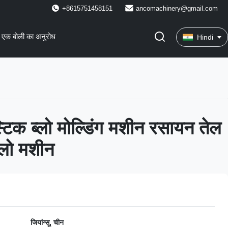
+8615751458151
ancomachinery@gmail.com
एक बोली का अनुरोध
Hindi
टिक ब्लो मोल्डिंग मशीन रसायन तेल
्लो मशीन
जियांग्सू, चीन