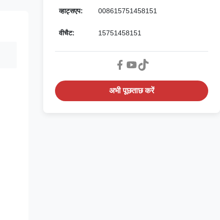
व्हाट्सएप:
008615751458151
वीचैट:
15751458151
अभी पूछताछ करें