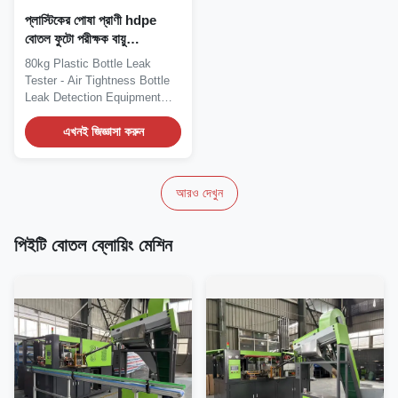
প্লাস্টিকের পোষা প্রাণী hdpe
বোতল ফুটো পরীক্ষক বায়ু
tightness বোতল ফুটো
80kg Plastic Bottle Leak
সনাক্তকরণ সরঞ্জাম বোতল
Tester - Air Tightness Bottle
প্যাকেজিং মেশিন
Leak Detection Equipment
Automatic Plastic...
এখনই জিজ্ঞাসা করুন
আরও দেখুন
পিইটি বোতল ব্লোয়িং মেশিন