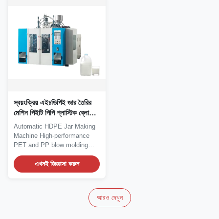
স্বয়ংক্রিয় এইচডিপিই জার তৈরির
মেশিন পিইটি পিপি প্লাস্টিক ব্লো
মোল্ডিং সরঞ্জাম 40 কেজি/ঘন্টা
Automatic HDPE Jar Making
Machine High-performance
PET and PP blow molding
equipment with 40kg/h...
এখনই জিজ্ঞাসা করুন
আরও দেখুন