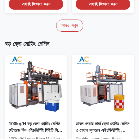
এখনই জিজ্ঞাসা করুন
এখনই জিজ্ঞাসা করুন
আরও দেখুন
বড় ব্লো মোল্ডিং মেশিন
100kg/H বড় ব্লো মোল্ডিং মেশিন
ডাবল লেয়ার লার্জ ব্লো মোল্ডিং মেশিন
স্টোরেজ বিন এইচডিপিই পিইটি পিসি
৩ লেয়ার ব্যারেল এইচডিইপিই ব্লো
পিইটিজি
মোল্ডিং মেশিন
100kg/H Large Blow Molding
Double Layer Large Blow