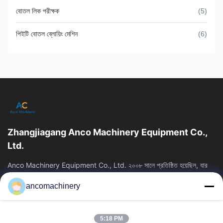
বোতল লিক পরীক্ষক
(5)
পিইটি বোতল ব্লোয়িং মেশিন
(6)
Zhangjiagang Anco Machinery Equipment Co.,
Ltd.
Anco Machinery Equipment Co., Ltd. ২০০৮ সালে প্রতিষ্ঠিত হয়েছিল, যার
সদর দপ্তর চীনের জিয়াংসু প্রদেশের সুঝো সিটির ঝাংজিয়াগাং শহরে অবস্থিত। এটি...
ancomachinery
গুরুত্বপূর্ণ সংযোগ
বাড়ি
পণ্য
5:18 PM
ভিডিও
আমাদের সম্পর্কে