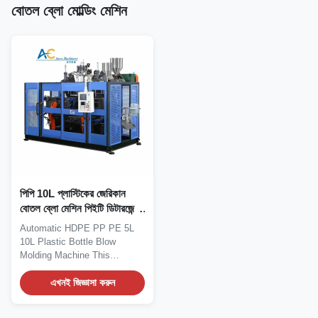
বোতল ব্লো মোল্ডিং মেশিন
পিপি 10L প্লাস্টিকের জেরিকান
বোতল ব্লো মেশিন পিইটি ডিটারজেন্ট
বোতল এক্সট্রুশন বড়
Automatic HDPE PP PE 5L
10L Plastic Bottle Blow
Molding Machine This
advanced PET detergent...
এখনই জিজ্ঞাসা করুন