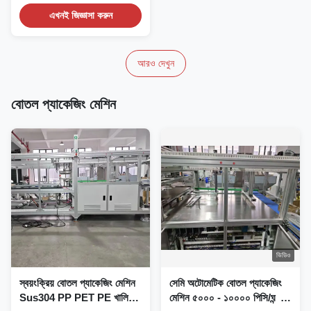
Equipment High Efficiency...
এখনই জিজ্ঞাসা করুন
আরও দেখুন
বোতল প্যাকেজিং মেশিন
ভিডিও
স্বয়ংক্রিয় বোতল প্যাকেজিং মেশিন
সেমি অটোমেটিক বোতল প্যাকেজিং
Sus304 PP PET PE খালি
মেশিন ৫০০০ - ১০০০০ পিসি/ঘন্টা