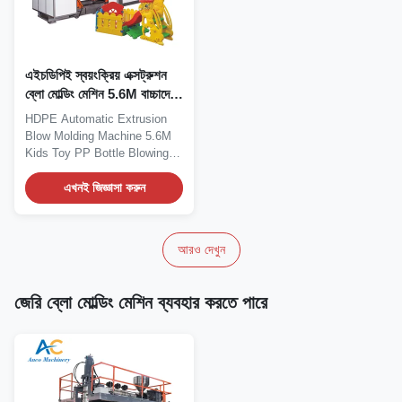
এইচডিপিই স্বয়ংক্রিয় এক্সট্রুশন
ব্লো মোল্ডিং মেশিন 5.6M বাচ্চাদের
খেলনা পিপি বোতল ব্লো মেশিন
HDPE Automatic Extrusion
Blow Molding Machine 5.6M
Kids Toy PP Bottle Blowing
Machine for Plastic...
এখনই জিজ্ঞাসা করুন
আরও দেখুন
জেরি ব্লো মোল্ডিং মেশিন ব্যবহার করতে পারে