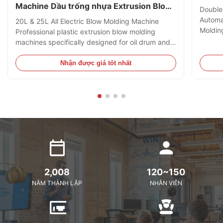
Machine Dầu trống nhựa Extrusion Blow
Double
Molding Machine
Automa
20L & 25L All Electric Blow Molding Machine
Moldin
Professional plastic extrusion blow molding
HDPE B
machines specifically designed for oil drum and
Specifi
jerry can production, capable of processing
Clampi
HDPE and PC materials. Technical Specifications
Nhận được giá tốt nhất
Plastic
Specification Value Voltage 380V Clamping Force
180 kN Output 40 kg/h ...
2,008
120~150
NĂM THÀNH LẬP
NHÂN VIÊN