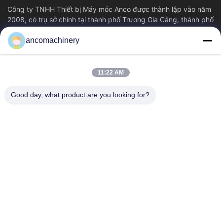
Công ty TNHH Thiết bị Máy móc Anco được thành lập vào năm
2008, có trụ sở chính tại thành phố Trương Gia Cảng, thành phố
Tô Châu, tỉnh Giang Tô....
ancomachinery
Liên Kết Nhanh
Nhà
Sản Phẩm
11:22 AM
Video
Về Chúng Tôi
Tham Quan Nhà Máy
Kiểm Soát Chất Lượng
Good day, what product are you looking for?
Liên Hệ Chúng Tôi
Yêu Cầu Báo Giá
Tin Tức
Liên Hệ Với Chúng Tôi
+86--15751458151
+86--15751458150
ancomachinery@gmail.com