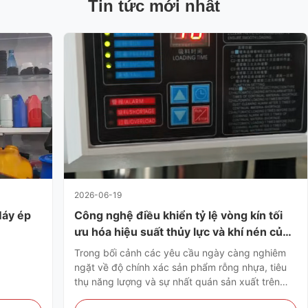
Tin tức mới nhất
2026-06-19
Máy ép
Công nghệ điều khiển tỷ lệ vòng kín tối
ưu hóa hiệu suất thủy lực và khí nén của
thiết bị đúc thổi
Trong bối cảnh các yêu cầu ngày càng nghiêm
ngặt về độ chính xác sản phẩm rỗng nhựa, tiêu
thụ năng lượng và sự nhất quán sản xuất trên
toàn ngành công nghiệp chế biến nhựa toàn cầu,