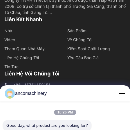
Công ty TNHH Thiết bị Máy móc Anco được thành lập vào năm
2008, có trụ sở chính tại thành phố Trương Gia Cảng, thành phố
Tô Châu, tỉnh Giang Tô....
Liên Kết Nhanh
Nhà
Sản Phẩm
Video
Về Chúng Tôi
Tham Quan Nhà Máy
Kiểm Soát Chất Lượng
Liên Hệ Chúng Tôi
Yêu Cầu Báo Giá
Tin Tức
Liên Hệ Với Chúng Tôi
+86--15751458151
ancomachinery
+86--15751458150
ancomachinery@gmail.com
10:26 PM
Good day, what product are you looking for?