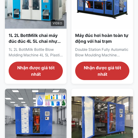
VIDEO
1L 2L BottMilk chai máy
Máy đúc hơi hoàn toàn tự
đúc đúc 4L 5L chai nhựa
động với hai trạm
máy đúc
1L 2L BottMilk Bottle Blow
Double Station Fully Automatic
Molding Machine 4L 5L Plastic
Blow Moulding Machine
Bottle Moulding Machine
Double Station Automatic PP
Technical Specifications
PE Extrusion Blow Bottle
Nhận được giá tốt
Nhận được giá tốt
Specification Value Voltage
Blowing Moulding Machine for
nhất
nhất
380V Clamping Force (kN) 180
20L 25L 30L can bottle
Output (kg/h) 40 Plastic
Technical Specifications
Processed PP, HDPE, PET,
Voltage380V Clamping Force
PE/PP, HDPE/PP Automation
(kN)180 Output (kg/h)40
Automatic Power (kW) 35
Plastic ProcessedPP, HDPE,
Weight (t) 1.5 Warranty 1 Year
PET, PE/PP, HDPE/PP
Video ...
AutomationAutomatic ...