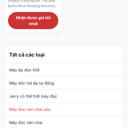
Product Description: The Milk
khuôn 500x550 Mm
Bottle Blow Molding Machine is
a state-of-the-art piece of
equipment designed
Nhận được giá tốt
specifically for the efficient and
nhất
high-quality production of milk
bottles ranging from 0 to 5
liters. This Blow Molding
Machine is engineered to meet
the demanding needs of
modern dairy and ...
Tất cả các loại
Máy ép đùn thổi
Máy đúc hơi ép tự động
Jerry có thể thổi máy đúc
Máy đúc nén chai sữa
Máy đúc nén chai