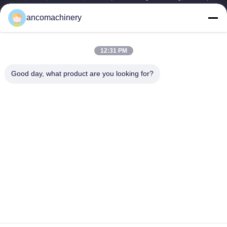
Tô Châu, tỉnh Giang Tô....
ancomachinery
Liên Kết Nhanh
Nhà
Sản Phẩm
12:31 PM
Video
Về Chúng Tôi
Tham Quan Nhà Máy
Kiểm Soát Chất Lượng
Good day, what product are you looking for?
Liên Hệ Chúng Tôi
Yêu Cầu Báo Giá
Tin Tức
Liên Hệ Với Chúng Tôi
+86--15751458151
+86--15751458150
ancomachinery@gmail.com
Bản quyền © 2026-2026 Zhangjiagang Anco Machinery Equipment Co.,