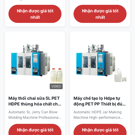
Servo Extrusion Blow Molding
Plastic Barrel Blow Molding
Machine with 180kN Clamping
High-performance HDPE blow
Nhận được giá tốt
Nhận được giá tốt
Force and 40kg/H Production
molding machine specifically
nhất
nhất
Capacity for PET Bottle
designed for manufacturing
Manufacturing Technical
children's PE water sea ball
Specifications Parameter Value
toys and plastic barrels.
Voltage 380V Clamping Force
Engineered with precision for
180 kN Output Capacity 40
PET and PP processing in
kg/h Plastic Materials
industrial plants. ...
Processed ...
VIDEO
Máy thổi chai sữa 5L PET
Máy chế tạo lọ Hdpe tự
HDPE thùng hóa chất chai
động PET PP Thiết bị đúc
dầu
nhựa 40kg/h
Automatic 5L Jerry Can Blow
Automatic HDPE Jar Making
Molding Machine Professional
Machine High-performance
extrusion blow molding
PET and PP blow molding
machine designed for
equipment with 40kg/h output
Nhận được giá tốt
Nhận được giá tốt
producing 5L engine oil bottles,
capacity for efficient plastic