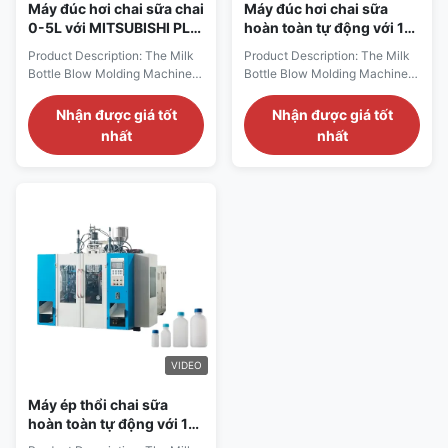
Máy đúc hơi chai sữa chai
Máy đúc hơi chai sữa
0-5L với MITSUBISHI PLC
hoàn toàn tự động với 1-4
và 160kg / H sản xuất cho
lỗ và áp suất thổi 0,6 MPa
Product Description: The Milk
Product Description: The Milk
chai hóa chất
Bottle Blow Molding Machine is
Bottle Blow Molding Machine is
a highly efficient and versatile
an advanced and efficient
piece of equipment designed
piece of equipment designed
Nhận được giá tốt
Nhận được giá tốt
specifically for the production
specifically for manufacturing
nhất
nhất
of milk bottles ranging from 0 to
high-quality milk bottles with
5 liters in capacity. Engineered
precision and consistency. As a
with precision and reliability in
leading manufacturer in the
mind, this blow moulding
industry, we take pride in
machine incorporates ...
delivering a reliable and fully ...
VIDEO
Máy ép thổi chai sữa
hoàn toàn tự động với 1-4
khuôn và kích thước