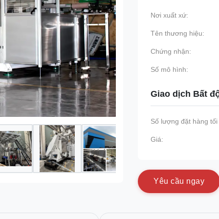
Nơi xuất xứ:
Tên thương hiệu:
Chứng nhận:
Số mô hình:
Giao dịch Bất đ
Số lượng đặt hàng tối 
Giá:
Y
ê
u
c
ầ
u
n
g
a
y