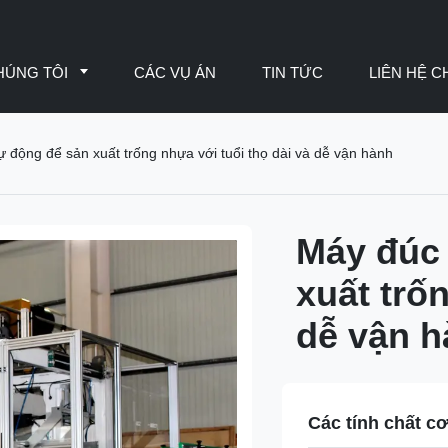
HÚNG TÔI
CÁC VỤ ÁN
TIN TỨC
LIÊN HỆ C
ự động để sản xuất trống nhựa với tuổi thọ dài và dễ vận hành
Máy đúc 
xuất trố
dễ vận 
Các tính chất c