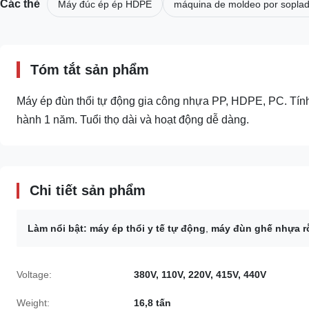
Các thẻ
Máy đúc ép ép HDPE
máquina de moldeo por soplado
Tóm tắt sản phẩm
Máy ép đùn thổi tự động gia công nhựa PP, HDPE, PC. Tính
hành 1 năm. Tuổi thọ dài và hoạt động dễ dàng.
Chi tiết sản phẩm
Làm nổi bật:
máy ép thổi y tế tự động
,
máy đùn ghế nhựa r
Voltage:
380V, 110V, 220V, 415V, 440V
Weight:
16,8 tấn