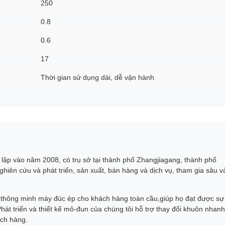
250
0.8
0.6
17
Thời gian sử dụng dài, dễ vận hành
lập vào năm 2008, có trụ sở tại thành phố Zhangjiagang, thành phố
ghiên cứu và phát triển, sản xuất, bán hàng và dịch vụ, tham gia sâu v
à thông minh máy đúc ép cho khách hàng toàn cầu,giúp họ đạt được sự
hát triển và thiết kế mô-đun của chúng tôi hỗ trợ thay đổi khuôn nhanh
ách hàng.