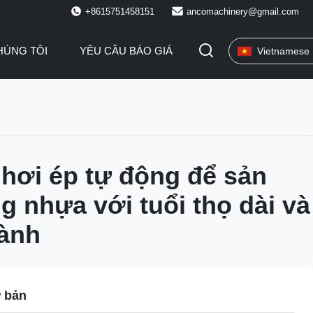
+8615751458151
ancomachinery@gmail.com
HÚNG TÔI
YÊU CẦU BÁO GIÁ
Vietnamese
hơi ép tự động để sản
ng nhựa với tuổi thọ dài và
hành
ơ bản