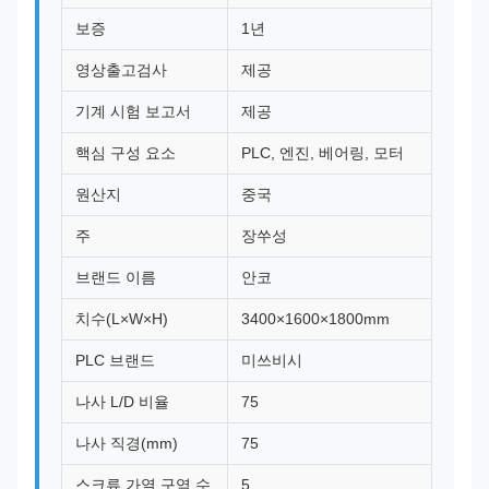
보증
1년
영상출고검사
제공
기계 시험 보고서
제공
핵심 구성 요소
PLC, 엔진, 베어링, 모터
원산지
중국
주
장쑤성
브랜드 이름
안코
치수(L×W×H)
3400×1600×1800mm
PLC 브랜드
미쓰비시
나사 L/D 비율
75
나사 직경(mm)
75
스크류 가열 구역 수
5