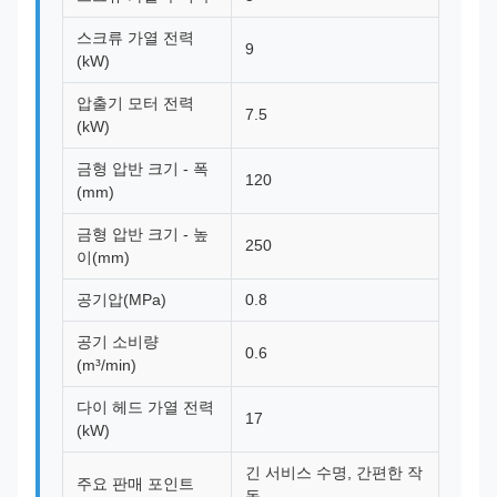
스크류 가열 전력
9
(kW)
압출기 모터 전력
7.5
(kW)
금형 압반 크기 - 폭
120
(mm)
금형 압반 크기 - 높
250
이(mm)
공기압(MPa)
0.8
공기 소비량
0.6
(m³/min)
다이 헤드 가열 전력
17
(kW)
긴 서비스 수명, 간편한 작
주요 판매 포인트
동