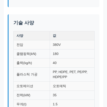
기술 사양
사양
값
전압
380V
클램핑력(kN)
180
출력(kg/h)
40
PP, HDPE, PET, PE/PP,
플라스틱 가공
HDPE/PP
오토메이션
오토매틱
전력(kW)
35
무게(t)
1.5