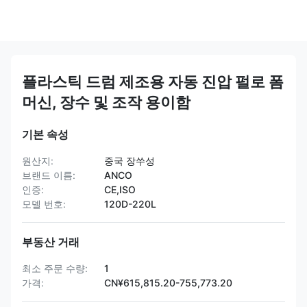
플라스틱 드럼 제조용 자동 진압 펄로 폼
머신, 장수 및 조작 용이함
기본 속성
원산지:
중국 장쑤성
브랜드 이름:
ANCO
인증:
CE,ISO
모델 번호:
120D-220L
부동산 거래
최소 주문 수량:
1
가격:
CN¥615,815.20-755,773.20