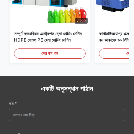
VIDEO
সম্পূর্ণ স্বয়ংক্রিয় এক্সট্রুশন ব্লো মোল্ডিং মেশিন
কাস্টমাইজযোগ্য এক্সট্রু
HDPE বোতল PE ব্লো মোল্ডিং মেশিন
বড় আকারের ৬০ লিটার স্ব
সরঞ্জাম
সেরা দাম পান
সেরা 
একটি অনুসন্ধান পাঠান
নাম *