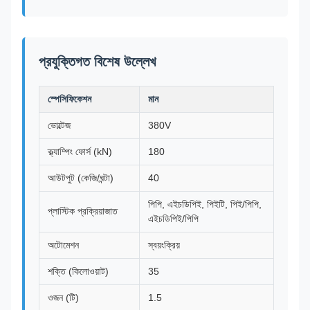
প্রযুক্তিগত বিশেষ উল্লেখ
স্পেসিফিকেশন
মান
ভোল্টেজ
380V
ক্ল্যাম্পিং ফোর্স (kN)
180
আউটপুট (কেজি/ঘন্টা)
40
পিপি, এইচডিপিই, পিইটি, পিই/পিপি,
প্লাস্টিক প্রক্রিয়াজাত
এইচডিপিই/পিপি
অটোমেশন
স্বয়ংক্রিয়
শক্তি (কিলোওয়াট)
35
ওজন (টি)
1.5