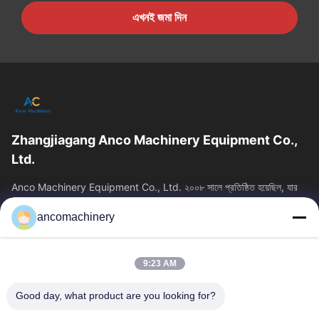
এখনই জমা দিন
Zhangjiagang Anco Machinery Equipment Co.,
Ltd.
Anco Machinery Equipment Co., Ltd. ২০০৮ সালে প্রতিষ্ঠিত হয়েছিল, যার
সদর দপ্তর চীনের জিয়াংসু প্রদেশের সুঝো সিটির ঝাংজিয়াগাং শহরে অবস্থিত। এটি...
ancomachinery
গুরুত্বপূর্ণ সংযোগ
বাড়ি
পণ্য
9:23 AM
ভিডিও
আমাদের সম্পর্কে
কারখানা ভ্রমণ
মান নিয়ন্ত্রণ
Good day, what product are you looking for?
আমাদের সাথে যোগাযোগ করুন
উদ্ধৃতির জন্য আবেদন