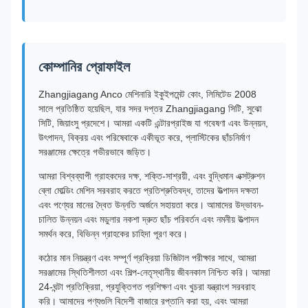
কোম্পানির প্রোফাইল
Zhangjiagang Anco মেশিনারি ইকুইপমেন্ট কোং, লিমিটেড 2008
সালে প্রতিষ্ঠিত হয়েছিল, যার সদর দপ্তর Zhangjiagang সিটি, সুঝো
সিটি, জিয়াংসু প্রদেশে। আমরা একটি এন্টারপ্রাইজ যা গবেষণা এবং উন্নয়ন,
উৎপাদন, বিক্রয় এবং পরিষেবাকে একীভূত করে, প্লাস্টিকের ছাঁচনির্মাণ
সরঞ্জামের ক্ষেত্রে গভীরভাবে জড়িত।
আমরা বিশ্বব্যাপী গ্রাহকদের দক্ষ, শক্তি-সাশ্রয়ী, এবং বুদ্ধিমান এক্সট্রুশন
ব্লো মোল্ডিং মেশিন সরবরাহ করতে প্রতিশ্রুতিবদ্ধ, তাদের উত্পাদন দক্ষতা
এবং পণ্যের মানের দ্বৈত উন্নতি অর্জনে সহায়তা করে। আমাদের উদ্ভাবন-
চালিত উন্নয়ন এবং মডুলার নকশা দ্রুত ছাঁচ পরিবর্তন এবং নমনীয় উত্পাদন
সমর্থন করে, বিভিন্ন গ্রাহকের চাহিদা পূরণ করে।
কঠোর মান নিয়ন্ত্রণ এবং সম্পূর্ণ প্রক্রিয়া ডিজিটাল পরীক্ষার সাথে, আমরা
সরঞ্জামের স্থিতিশীলতা এবং শিল্প-নেতৃস্থানীয় জীবনকাল নিশ্চিত করি। আমরা
24-ঘন্টা প্রতিক্রিয়া, প্রযুক্তিগত প্রশিক্ষণ এবং খুচরা যন্ত্রাংশ সরবরাহ
করি। আমাদের পণ্যগুলি বিদেশী বাজারে রপ্তানি করা হয়, এবং আমরা