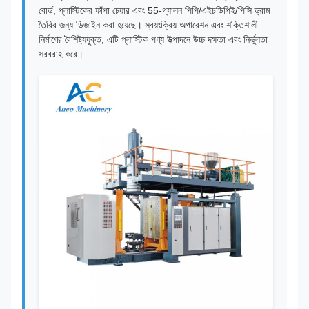
বোর্ড, প্লাস্টিকের ফাঁপা চেয়ার এবং 55-গ্যালন পিপি/এইচডিপিই/পিসি ড্রাম
তৈরির জন্য ডিজাইন করা হয়েছে। স্বয়ংক্রিয় অপারেশন এবং শক্তিশালী
নির্মাণের বৈশিষ্ট্যযুক্ত, এটি প্লাস্টিক পণ্য উত্পাদনে উচ্চ দক্ষতা এবং নির্ভুলতা
সরবরাহ করে।