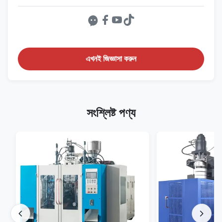
এখনই জিজ্ঞাসা করুন
সংশ্লিষ্ট পণ্য