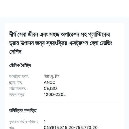
দীর্ঘ সেবা জীবন এবং সহজ অপারেশন সহ প্লাস্টিকের
ড্রাম উত্পাদন জন্য স্বয়ংক্রিয় এক্সট্রুশন ব্লো মোল্ডিং
মেশিন
মৌলিক বৈশিষ্ট্য
উৎপত্তি স্থান:
জিয়াংসু, চীন
ব্র্যান্ড নাম:
ANCO
সার্টিফিকেশন:
CE,ISO
মডেল নম্বর:
120D-220L
বাণিজ্যিক সম্পত্তি
ন্যূনতম অর্ডার পরিমাণ:
1
দাম:
CN¥615,815.20-755,773.20