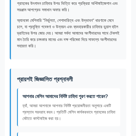
গ্রাহকের উৎপাদন চাহিদার উপর ভিত্তি করে প্রক্রিয়া অপ্টিমাইজেশান এবং
সরঞ্জাম আপগ্রেড সমাধান অফার করি।
অ্যানকো মেশিনারি "নির্ভুলতা, পেশাদারিত্ব এবং উদ্ভাবন" ধারণাকে মেনে
চলে, যা প্রযুক্তি গবেষণা ও উন্নয়ন এবং ব্যবহারকারীর চাহিদার ডুয়াল হুইল
ড্রাইভের উপর জোর দেয়। আমরা সর্বদা আমাদের অংশীদারদের সাথে টেকসই
মান তৈরি করে চমৎকার মানের এবং দক্ষ পরিষেবা দিয়ে সাফল্যে অংশীদারদের
সহায়তা করি।
প্রায়শই জিজ্ঞাসিত প্রশ্নাবলী
আপনার মেশিন আমাদের নির্দিষ্ট চাহিদা পূরণ করতে পারেন?
হ্যাঁ, আমরা আপনাকে আপনার নির্দিষ্ট প্রয়োজনীয়তা অনুসারে একটি
প্রস্তাব সরবরাহ করব। প্রতিটি মেশিন কার্যকরভাবে গ্রাহকের চাহিদা
মেটাতে কাস্টমাইজ করা হয়।