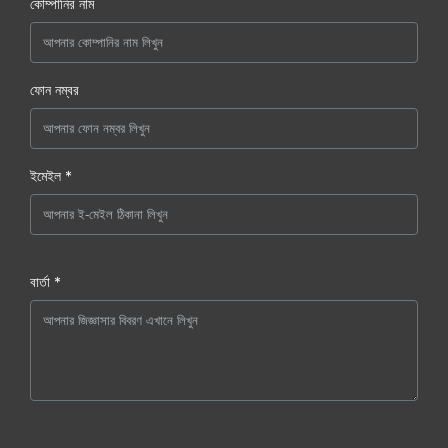
কোম্পানির নাম
ফোন নম্বর
ইমেইল *
বার্তা *