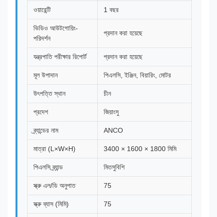
ওয়ারেন্টি
1 বছর
ভিডিও আউটগোয়িং-
প্রদান করা হয়েছে
পরিদর্শন
যন্ত্রপাতি পরীক্ষার রিপোর্ট
প্রদান করা হয়েছে
মূল উপাদান
পিএলসি, ইঞ্জিন, বিয়ারিং, মোটর
উৎপত্তি স্থান
চীন
প্রদেশ
জিয়াংসু
ব্র্যান্ডের নাম
ANCO
মাত্রা (L×W×H)
3400 × 1600 × 1800 মিমি
পিএলসি ব্র্যান্ড
মিতসুবিশি
স্ক্রু এল/ডি অনুপাত
75
স্ক্রু ব্যাস (মিমি)
75