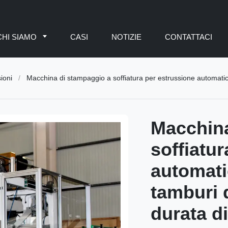
CHI SIAMO
CASI
NOTIZIE
CONTATTACI
ioni
/
Macchina di stampaggio a soffiatura per estrussione automatica per la pr
Macchina
soffiatu
automati
tamburi 
durata di