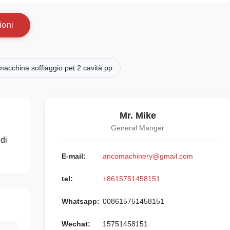
i
o
n
i
macchina soffiaggio pet 2 cavità pp
Mr. Mike
General Manger
di
E-mail:
ancomachinery@gmail.com
tel:
+8615751458151
Whatsapp:
008615751458151
Wechat:
15751458151