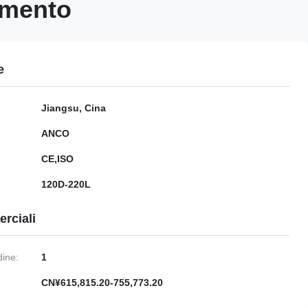
amento
e
Jiangsu, Cina
ANCO
CE,ISO
120D-220L
rciali
dine:
1
CN¥615,815.20-755,773.20