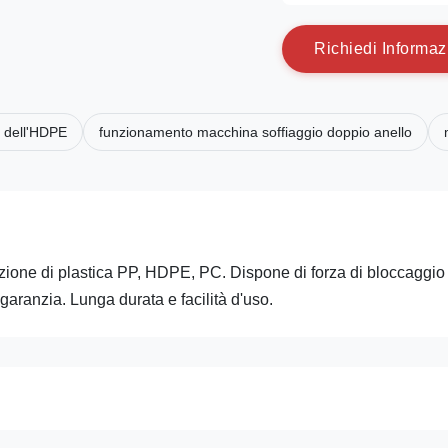
R
i
c
h
i
e
d
i
I
n
f
o
r
m
a
z
e dell'HDPE
funzionamento macchina soffiaggio doppio anello
zione di plastica PP, HDPE, PC. Dispone di forza di bloccaggio 
aranzia. Lunga durata e facilità d'uso.