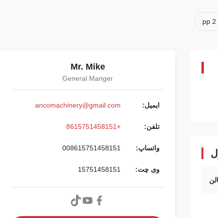
pp 2
Mr. Mike
General Manger
ایمیل:
ancomachinery@gmail.com
تلفن:
+8615751458151
واتساپ:
008615751458151
ل
وی چت:
15751458151