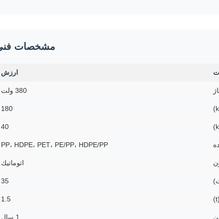
مشخصات فنی
ت
ارزش
اژ
380 ولت
180
40
ه
PP، HDPE، PET، PE/PP، HDPE/PP
ن
اتوماتيك
)
35
1.5
ن
1 سال