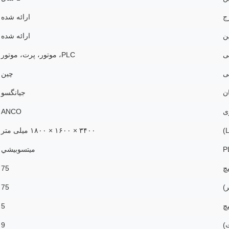
ج
ارائه شده
ن
ارائه شده
ی
PLC، موتور، پرت، موتور
ی
چین
ن
جیانگسو
ی
ANCO
۳۴۰۰ × ۱۶۰۰ × ۱۸۰۰ میلی متر
ميتسوبيشي
75
)
75
چ
5
)
9