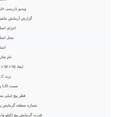
ویدیو بازرسی خار
گزارش آزمایش ماشی
اجزای اصل
محل اصل
استا
نام تجار
ابعاد (L × W × H)
برند PLC
نسبت L/D پیچ
قطر پیچ (ملی متر
شماره منطقه گرمایش پی
قدرت گرمایش پیچ (کیلو وات