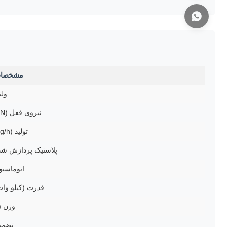
مشخصا
ولت
نیروی قفل (kN)
تولید (kg/h)
پلاستیک پردازش شد
اتوماسیو
قدرت (کیلو وات
وزن (t)
تضمی