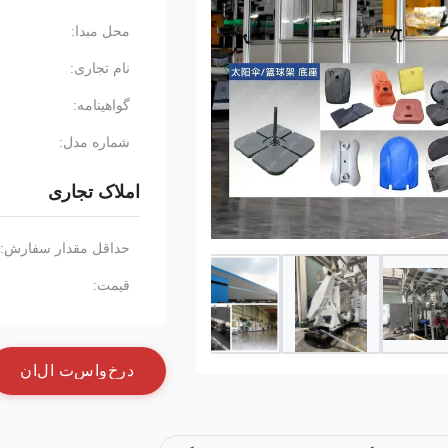
محل مبدا:
نام تجاری:
گواهینامه:
شماره مدل:
املاک تجاری
حداقل مقدار سفارش:
قیمت:
د
ر
خ
و
ا
س
ت
ا
ل
ا
ن