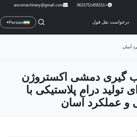
ancomachinery@gmail.com
+8615751458151
درخواست نقل قول
Persian
رد آسان
ب گیری دمشی اکستروژن
ی تولید درام پلاستیکی با
 و عملکرد آسان