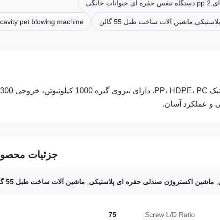
یکی,ماشین آلات ساخت طبل 55 گالن
 cavity pet blowing machine
دستگاه قالب گیری دمشی اکستروژن اتوماتیک برای پردازش پلاستیک PP، HDPE، PC. دارای نیروی گیره 1000 کیلونیوتن، خروجی 300
جزئیات محصو
,
ماشین اکستروژن صندلی حفره ای پلاستیکی
,
ماشین آلات ساخت طبل 55 گالن
75
Screw L/D Ratio: