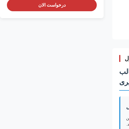
درخواست الان
ل
الب
ری
اشتی، صندلی های حفره ای پلاستیکی و 55 گالن