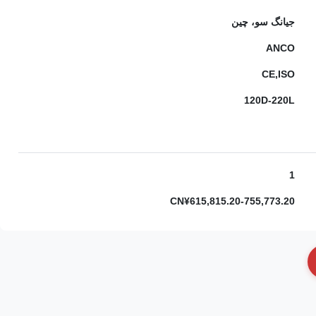
جیانگ سو، چین
ANCO
CE,ISO
120D-220L
1
CN¥615,815.20-755,773.20