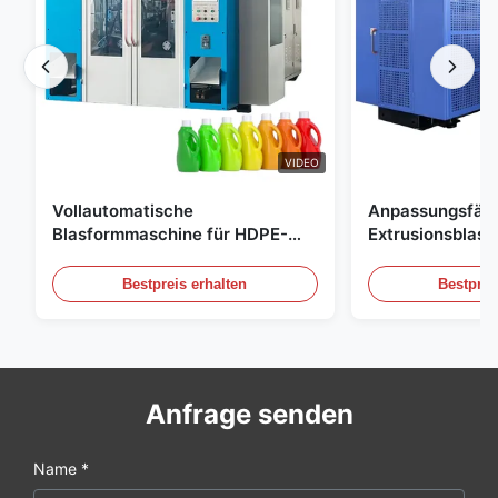
VIDEO
Vollautomatische
Anpassungsfäh
Blasformmaschine für HDPE-
Extrusionsblas
Flaschen, Blasformmaschine für
Großskala 60L 
PE-Flaschen
Blasformgeräte
Bestpreis erhalten
Bestprei
Anfrage senden
Name *