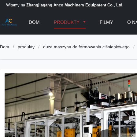
Witamy na
Zhangjiagang Anco Machinery Equipment Co., Ltd.
DOM
PRODUKTY
FILMY
O N
Dom
/
produkty
/
duża maszyna do formowania ciśnieniowego
/