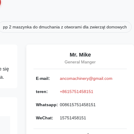
pp 2 maszynka do dmuchania z otworami dla zwierząt domowych
Mr. Mike
General Manger
 się
a.
E-mail:
ancomachinery@gmail.com
teren:
+8615751458151
Whatsapp:
008615751458151
WeChat:
15751458151