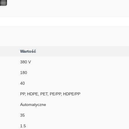
Wartość
380 V
180
40
PP, HDPE, PET, PE/PP, HDPE/PP
Automatyczne
35
1.5