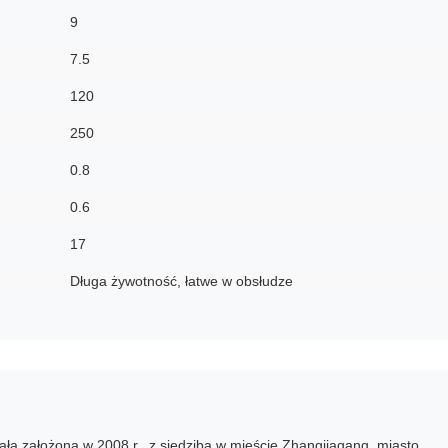
9
7.5
120
250
0.8
0.6
17
Długa żywotność, łatwe w obsłudze
ła założona w 2008 r., z siedzibą w mieście Zhangjiagang, miasto