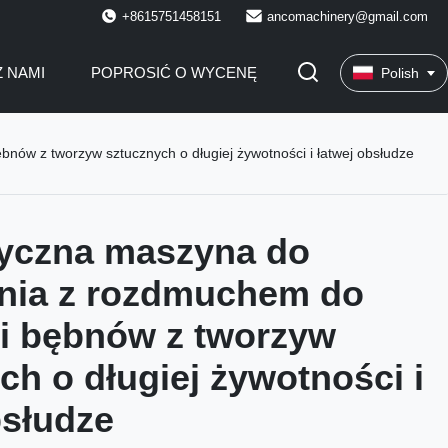
+8615751458151
ancomachinery@gmail.com
Z NAMI
POPROSIĆ O WYCENĘ
Polish
ów z tworzyw sztucznych o długiej żywotności i łatwej obsłudze
yczna maszyna do
ania z rozdmuchem do
i bębnów z tworzyw
ch o długiej żywotności i
bsłudze