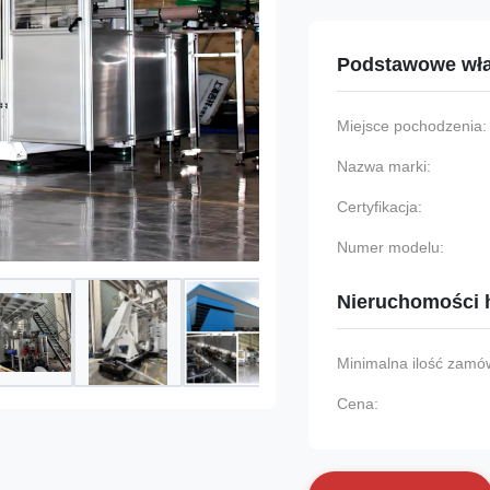
Podstawowe wła
Miejsce pochodzenia:
Nazwa marki:
Certyfikacja:
Numer modelu:
Nieruchomości 
Minimalna ilość zamów
Cena: