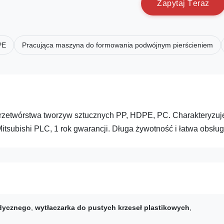
Z
a
p
y
t
a
j
T
e
r
a
z
PE
Pracująca maszyna do formowania podwójnym pierścieniem
zetwórstwa tworzyw sztucznych PP, HDPE, PC. Charakteryzuje
itsubishi PLC, 1 rok gwarancji. Długa żywotność i łatwa obsług
dycznego
,
wytłaczarka do pustych krzeseł plastikowych
,