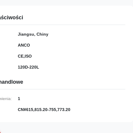
ściwości
Jiangsu, Chiny
ANCO
CE,ISO
120D-220L
handlowe
ienia:
1
CN¥615,815.20-755,773.20