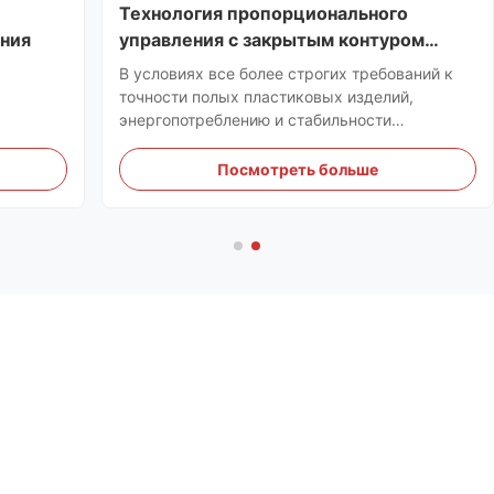
Технология пропорционального
ния
управления с закрытым контуром
оптимизирует гидравлическую и
В условиях все более строгих требований к
пневматическую производительность
точности полых пластиковых изделий,
оборудования для формования
энергопотреблению и стабильности
производства во всей мировой
промышленности по переработке пластмасс
Посмотреть больше
компания [Название вашей компании]
завершила комплексную техническую
модернизацию всей линейки экструзионных и
литьевых ...
Больше товаров
Двухпозиционная выдувная машина для канистр и
бутылок объемом 1-5 л из ПНД и ПП
Выдувная машина для канистр Джерри 3400 мм,