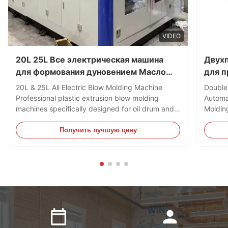
VIDEO
20L 25L Все электрическая машина
Двух
для формования дуновением Масло
для п
барабан пластиковый экструзионный
авто
20L & 25L All Electric Blow Molding Machine
Double
дуновение формования машина
Professional plastic extrusion blow molding
Automa
machines specifically designed for oil drum and
Moldin
jerry can production, capable of processing
HDPE B
HDPE and PC materials. Technical Specifications
Specifi
Получить лучшую цену
Specification Value Voltage 380V Clamping Force
Clampi
180 kN Output 40 kg/h ...
Plastic