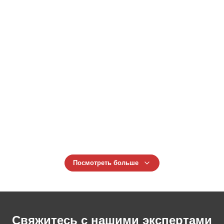
однопозиционная, для выдувного формования канистр
объемом 1 литр
Полноавтоматическая HDPE формовочная машина для
20L 25L 30L PET пластиковых бутылок с Mitsubishi PLC
Машины для формования бутылочек PE PC 1L 2L 4L 5L
Экструзионные формовочные машины
Автоматическая машина для изготовления
пластиковых бутылок из ПНД/АБС/ПП объемом 5 л,
основные компоненты включают подшипник и
двигатель, машина для выдувного формования
канистр
Посмотреть больше
Свяжитесь с нашими экспертами