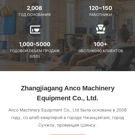
2,008
120~150
ГОД ОСНОВАНИЯ
РАБОТНИКИ
1,000-5000
100+
ГОДОВОЙ ОБЪЕМ ПРОДАЖ
ОБСЛУЖЕНО КЛИЕНТОВ
(USD)
Zhangjiagang Anco Machinery
Equipment Co., Ltd.
Anco Machinery Equipment Co., Ltd была основана в 2008
году, со штаб-квартирой в городе Чжанцзяганг, город
Сучжоу, провинция Цзянсу.