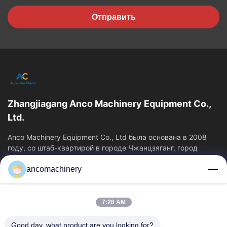
Отправить
Zhangjiagang Anco Machinery Equipment Co.,
Ltd.
Anco Machinery Equipment Co., Ltd была основана в 2008
году, со штаб-квартирой в городе Чжанцзяганг, город
Сучжоу, провинция Цзянсу.
ancomachinery
Быстрые Ссылки
Главная Страница
Продукция
7:28 AM
Ролики
О Компании
Наша Фабрика
Контроль Качества
Good day, what product are you looking for?