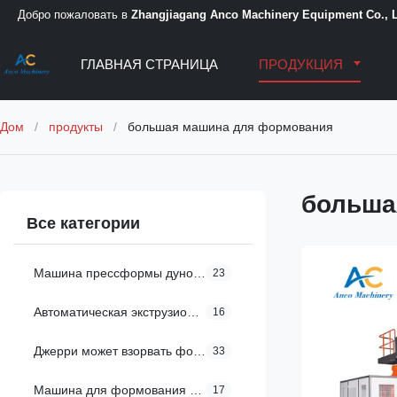
Добро пожаловать в
Zhangjiagang Anco Machinery Equipment Co., L
ГЛАВНАЯ СТРАНИЦА
ПРОДУКЦИЯ
Дом
/
продукты
/
большая машина для формования
больша
Все категории
Машина прессформы дуновения штранг-прессования
23
Автоматическая экструзионная формовая машина
16
Джерри может взорвать формовочную машину
33
Машина для формования молочных бутылок
17