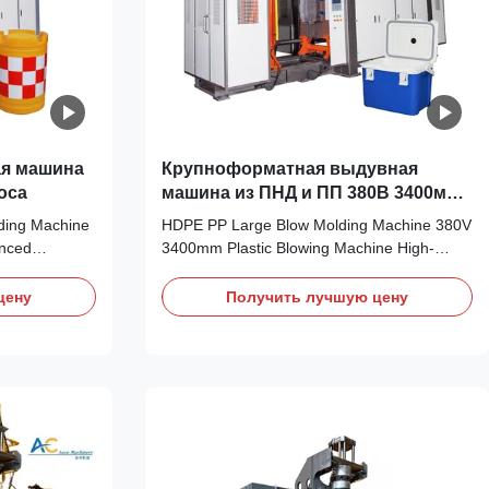
ая машина
Крупноформатная выдувная
оса
машина из ПНД и ПП 380В 3400мм
Пластиковая выдувная машина
ding Machine
HDPE PP Large Blow Molding Machine 380V
anced
3400mm Plastic Blowing Machine High-
ne engineered
performance extrusion blow molding
processing.
machine featuring latest bearing engine
цену
Получить лучшую цену
ol, 380V
motor core technology for mass production
onents
of PET, HDPE, and PP plastic products.
 for reliable
Technical Specifications Specification Value
Voltage 380V Clamping ...