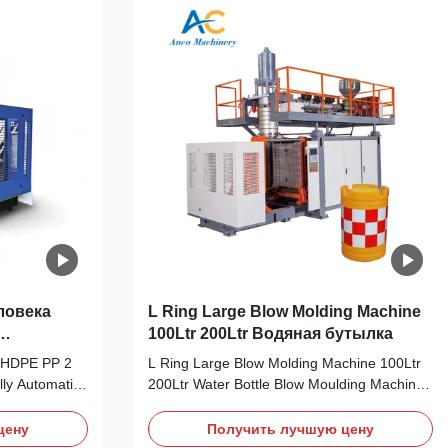
ловека
L Ring Large Blow Molding Machine
100Ltr 200Ltr Водяная бутылка
й Машина
 HDPE PP 2
L Ring Large Blow Molding Machine 100Ltr
ания
lly Automatic
200Ltr Water Bottle Blow Moulding Machine
НД ПП
usion Blow
220L Double L Ring Plastic Drum Tank
 & Engine
Extrusion Molding Blow Moulding Making
цену
Получить лучшую цену
rview High-
Machine for HDPE PC PE PP-100 200L Liter