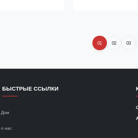
and efficiency. Technical
performance extrusion blow mo
 Specification Value Voltage
machine designed for produci
 Force 180 ...
drums with exceptional ...
01
02
03
БЫСТРЫЕ ССЫЛКИ
Дом
о нас