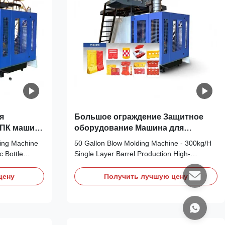
я
Большое ограждение Защитное
 ПК машина
оборудование Машина для
иковых
формования 300 кг/ч 1 слой
ding Machine
50 Gallon Blow Molding Machine - 300kg/H
c Bottle
Single Layer Barrel Production High-
astic Drum
performance HDPE/PE extrusion blow
rview This
molding machine designed for
цену
Получить лучшую цену
achine is
manufacturing 50/55 gallon (220L) single-
0 liter HDPE
layer barrels and drums. Engineered for
ineered for
processing PC, PP, and PE materials with
exceptional efficiency and reliabilit...