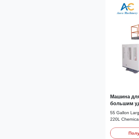
Машина дл
большим уд
л Химическ
55 Gallon Lar
220L Chemical
performance H
molding machin
Полу
manufacturing