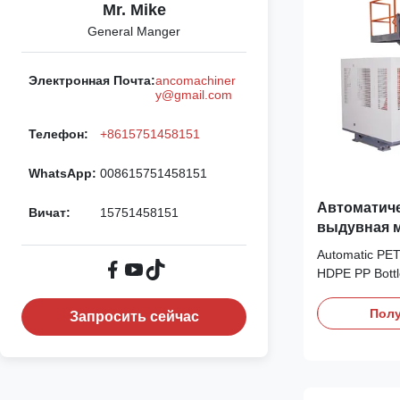
Mr. Mike
General Manger
Электронная Почта:
ancomachiner
y@gmail.com
Телефон:
+8615751458151
WhatsApp:
008615751458151
Автоматиче
Вичат:
15751458151
выдувная м
машина дл
Automatic PET
из ПНД и П
HDPE PP Bottl
Automatic PET
Blow Molding M
Полу
Запросить сейчас
components in
manufactured i
Technical Spec
Clamping Force