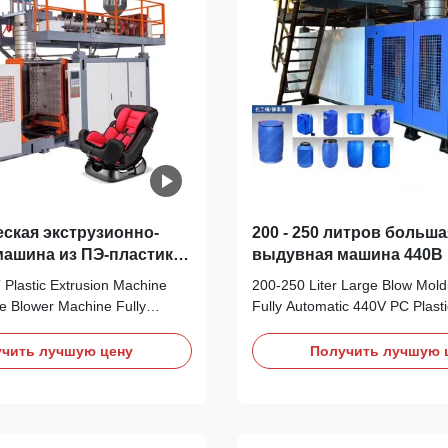
ская экструзионно-
200 - 250 литров больша
ашина из ПЭ-пластика,
выдувная машина 440В
я выдувания бутылок
для формования пласт
 Plastic Extrusion Machine
200-250 Liter Large Blow Mol
П
бутылок
e Blower Machine Fully
Fully Automatic 440V PC Plasti
 HDPE PP Plastic Extrusion
Moulding Machine for HDPE Pl
achine with integrated core
Barrel Production Product Ove
чить лучшую цену
Получить лучшую 
cluding engine motor,
fully automatic blow molding m
n our factory. Product Gallery
designed for producing 200-25
ifications Voltage 380V
plastic drums and barrels. Eng
 180 kN ...
high efficiency ...