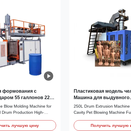
я формования с
Пластиковая модель че
аром 55 галлонов 220
Машина для выдувного
ий барабан
формования экструзие
ge Blow Molding Machine for
250L Drum Extrusion Machine
для выдувного формов
 Drum Production High-
Cavity Pet Blowing Machine Fu
моделей человека из П
DPE/PE extrusion blow
220L-250L HDPE/PP Drum Extr
e specifically designed for
Molding Machine with Bearing
чить лучшую цену
Получить лучшую 
 55-gallon chemical drums
Core Components Product Ove