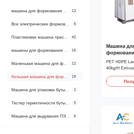
машина для формования бутылочек
13
Все электрические формовочные машины
6
Пластиковая машина прессформы дуновения штранг-прессования
42
Машина дл
машины для формования химического барабана
16
формовани
емкости 40
PET HDPE Lar
Маленькая машина для формования со взрывом
12
оборудова
40kg/H Extrus
формован
High Efficienc
большая машина для формования
19
Extrusion Blow
Полу
Manufacturing
Машина для упаковки бутылок
2
Engine Motor T
Specification 
Тестер герметичности бутылок
5
Force (kN) 180
Машина для выдувания ПЭТ-бутылок
6