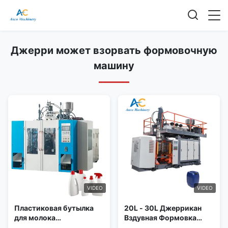
Джерри может взорвать формовочную
машину
VIDEO
VIDEO
Пластиковая бутылка
20L - 30L Джеррикан
для молока
Вздувная Формовка
Экструзионная
Машины Масла Барабан