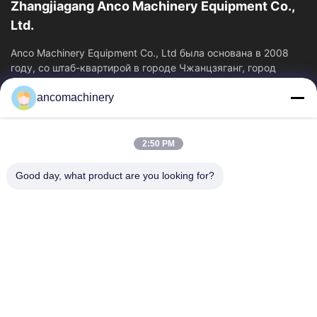
Zhangjiagang Anco Machinery Equipment Co.,
Ltd.
Anco Machinery Equipment Co., Ltd была основана в 2008
году, со штаб-квартирой в городе Чжанцзяганг, город
Сучжоу, провинция Цзянсу.
ancomachinery
Быстрые Ссылки
Главная Страница
Продукция
2:50 PM
Ролики
О Компании
Наша Фабрика
Контроль Качества
Good day, what product are you looking for?
Контактные Данные
Отправить Запрос
Новости
Свяжитесь С Нами
+86--15751458151
+86--15751458150
ancomachinery@gmail.com