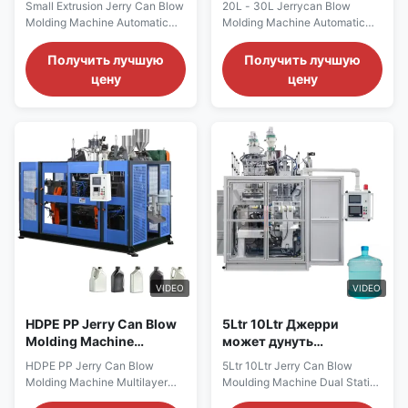
Small Extrusion Jerry Can Blow
20L - 30L Jerrycan Blow
формовая машина HDPE
Бутылки Воды
Molding Machine Automatic
Molding Machine Automatic
PE
Производственная
Rotary Blow Molding Machine
extrusion blow molding
линия
for Small Extrusion Full
machine for producing 20L-
Получить лучшую
Получить лучшую
Automatic HDPE PET PP Bottle
30L PET, HDPE, and PP
цену
цену
Blow Moulding Engine Bearing
containers including oil drums,
Motor Product Overview
jerry cans, and water bottles.
Technical Specifications
Complete system includes
Specification Value Voltage
motor and Mitsubishi PLC
380V Clamping Force (kN) 80
control. Technical
Output (kg/h) 100 Plastic ...
Specifications Specification
Value Voltage 380V ...
VIDEO
VIDEO
HDPE PP Jerry Can Blow
5Ltr 10Ltr Джерри
Molding Machine
может дунуть
Многослойная
формовочная машина
HDPE PP Jerry Can Blow
5Ltr 10Ltr Jerry Can Blow
экструзия 10L 15L 20L
ПЭТ PP бутылки дунуть
Molding Machine Multilayer
Moulding Machine Dual Station
25L
формовочная машина
Extrusion System for 10L, 15L,
Extrusion Blowing Molding