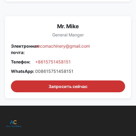
Mr. Mike
General Manger
Электронная
ancomachinery@gmail.com
почта:
Телефон:
+8615751458151
WhatsApp:
008615751458151
Запросить сейчас