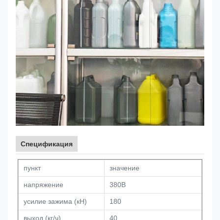
Спецификация
пункт
значение
напряжение
380В
усилие зажима (кН)
180
выход (кг/ч)
40