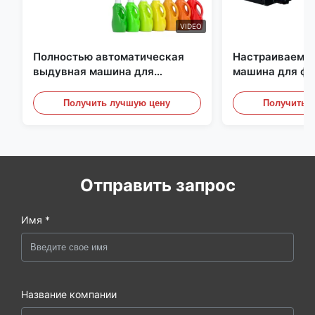
VIDEO
Полностью автоматическая
Настраиваемая
выдувная машина для
машина для ф
экструзии, машина для
большого масш
выдувного формования
Автоматическ
Получить лучшую цену
Получить 
бутылок из ПНД
оборудование 
Отправить запрос
Имя *
Название компании