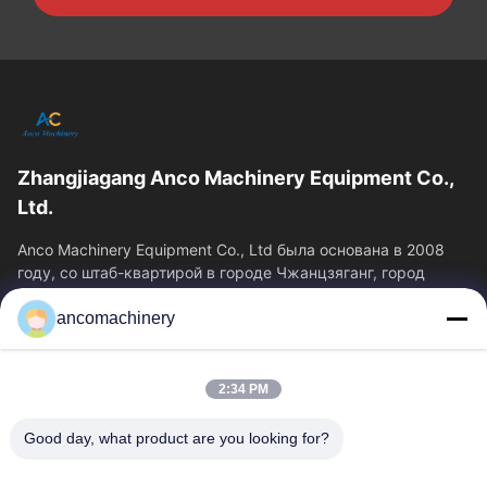
Zhangjiagang Anco Machinery Equipment Co.,
Ltd.
Anco Machinery Equipment Co., Ltd была основана в 2008
году, со штаб-квартирой в городе Чжанцзяганг, город
Сучжоу, провинция Цзянсу.
ancomachinery
Быстрые Ссылки
Главная Страница
Продукция
2:34 PM
Ролики
О Компании
Наша Фабрика
Контроль Качества
Good day, what product are you looking for?
Контактные Данные
Отправить Запрос