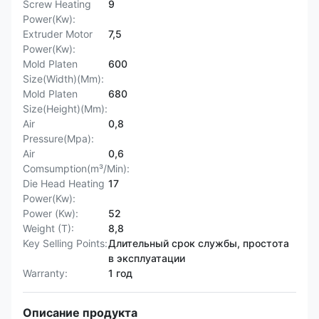
Screw Heating
9
Power(Kw):
Extruder Motor
7,5
Power(Kw):
Mold Platen
600
Size(Width)(Mm):
Mold Platen
680
Size(Height)(Mm):
Air
0,8
Pressure(Mpa):
Air
0,6
Comsumption(m³/Min):
Die Head Heating
17
Power(Kw):
Power (Kw):
52
Weight (T):
8,8
Key Selling Points:
Длительный срок службы, простота
в эксплуатации
Warranty:
1 год
Описание продукта