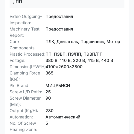
,
ПП
Video Outgoing-
Предоставил
Inspection:
Machinery Test
Предоставил
Report:
Core
ПЛК, Двигатель, Подшипник, Мотор
Components:
Plastic Processed:
ПП, ПЭВП, ПЭ/ПП, ПЭВП/ПП
Voltage:
380 В, 110 В, 220 В, 415 В, 440 В
Dimension(L*W*H):
4100x2600x2800
Clamping Force
365
(KN):
Plc Brand:
МИЦУБИСИ
Screw L/D Ratio:
25
Screw Diameter
90
(Mm):
Output (Kg/H):
280
Automation:
Автоматический
No. Of Screw
5
Heating Zone: