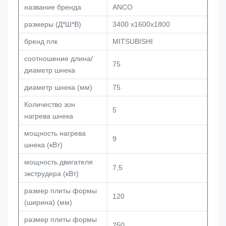
название бренда
ANCO
размеры (Д*Ш*В)
3400 x1600x1800
бренд плк
MITSUBISHI
соотношение длина/
75
диаметр шнека
диаметр шнека (мм)
75
Количество зон
5
нагрева шнека
мощность нагрева
9
шнека (кВт)
мощность двигателя
7,5
экструдера (кВт)
размер плиты формы
120
(ширина) (мм)
размер плиты формы
250