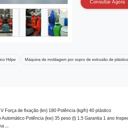
C
o
n
s
u
l
t
a
r
A
g
o
r
a
tico Hdpe
Máquina de moldagem por sopro de extrusão de plástico
V Força de fixação (kn) 180 Potência (kg/h) 40 plástico
tomático Potência (kw) 35 peso (t) 1.5 Garantia 1 ano Inspe
a ...