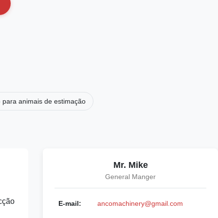
 para animais de estimação
Mr. Mike
General Manger
cção
E-mail:
ancomachinery@gmail.com