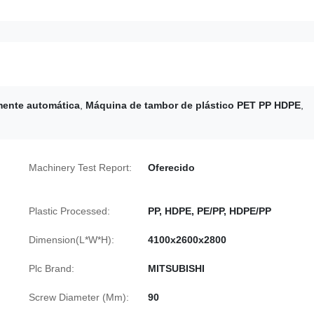
mente automática
,
Máquina de tambor de plástico PET PP HDPE
,
Machinery Test Report:
Oferecido
Plastic Processed:
PP, HDPE, PE/PP, HDPE/PP
Dimension(L*W*H):
4100x2600x2800
Plc Brand:
MITSUBISHI
Screw Diameter (Mm):
90