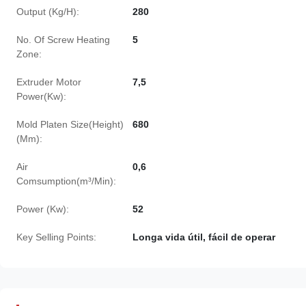
Output (Kg/H):
280
No. Of Screw Heating
5
Zone:
Extruder Motor
7,5
Power(Kw):
Mold Platen Size(Height)
680
(Mm):
Air
0,6
Comsumption(m³/Min):
Power (Kw):
52
Key Selling Points:
Longa vida útil, fácil de operar