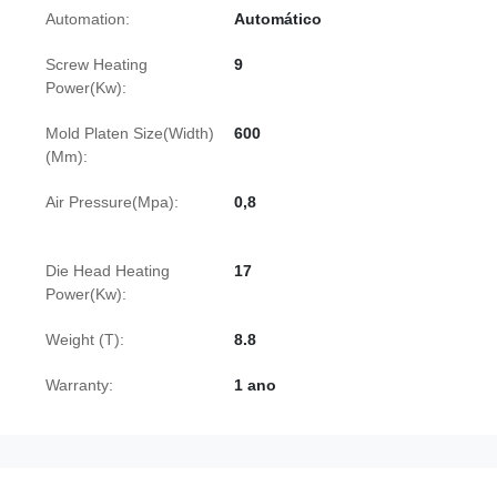
Automation:
Automático
Screw Heating
9
Power(Kw):
Mold Platen Size(Width)
600
(Mm):
Air Pressure(Mpa):
0,8
Die Head Heating
17
Power(Kw):
Weight (T):
8.8
Warranty:
1 ano