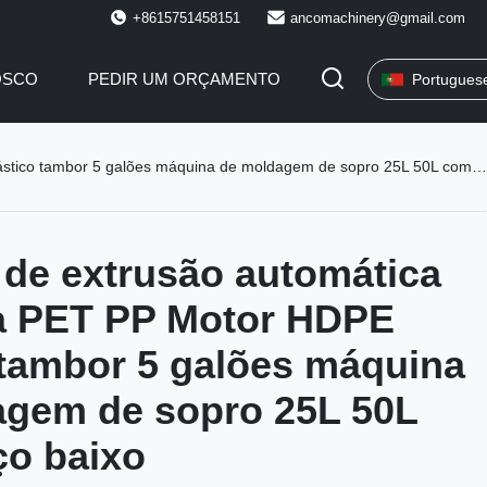
+8615751458151
ancomachinery@gmail.com
OSCO
PEDIR UM ORÇAMENTO
Portugues
 tambor 5 galões máquina de moldagem de sopro 25L 50L com preço baixo
de extrusão automática
a PET PP Motor HDPE
 tambor 5 galões máquina
agem de sopro 25L 50L
ço baixo