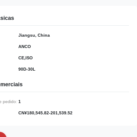
sicas
Jiangsu, China
ANCO
CE,ISO
90D-30L
merciais
 pedido:
1
CN¥180,545.82-201,539.52