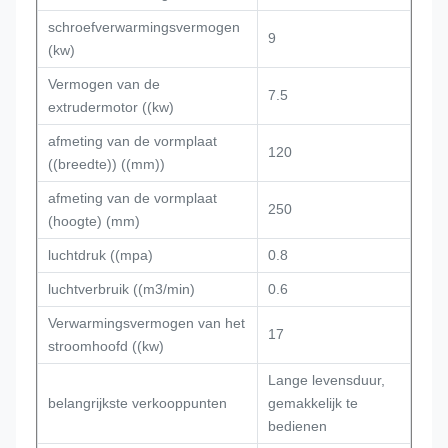
schroefverwarmingsvermogen
9
(kw)
Vermogen van de
7.5
extrudermotor ((kw)
afmeting van de vormplaat
120
((breedte)) ((mm))
afmeting van de vormplaat
250
(hoogte) (mm)
luchtdruk ((mpa)
0.8
luchtverbruik ((m3/min)
0.6
Verwarmingsvermogen van het
17
stroomhoofd ((kw)
Lange levensduur,
belangrijkste verkooppunten
gemakkelijk te
bedienen