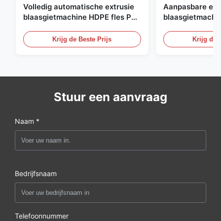
Volledig automatische extrusie
Aanpasbare ext
blaasgietmachine HDPE fles Pe
blaasgietmachi
blaasgietmachine
60L automatisc
blaasgietmachi
Krijg de Beste Prijs
Krijg de 
Stuur een aanvraag
Naam *
Bedrijfsnaam
Telefoonnummer