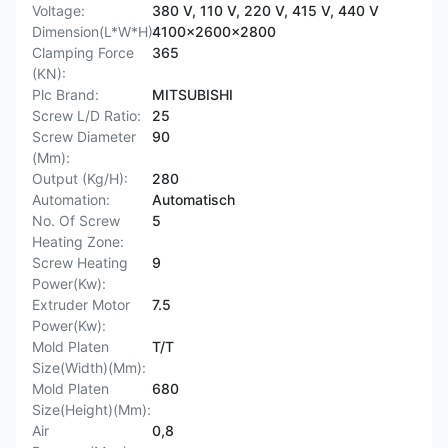
Voltage:
380 V, 110 V, 220 V, 415 V, 440 V
Dimension(L*W*H):
4100x2600x2800
Clamping Force
365
(KN):
Plc Brand:
MITSUBISHI
Screw L/D Ratio:
25
Screw Diameter
90
(Mm):
Output (Kg/H):
280
Automation:
Automatisch
No. Of Screw
5
Heating Zone:
Screw Heating
9
Power(Kw):
Extruder Motor
7.5
Power(Kw):
Mold Platen
T/T
Size(Width)(Mm):
Mold Platen
680
Size(Height)(Mm):
Air
0,8