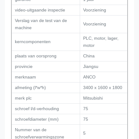
video-uitgaande inspectie
Voorziening
Verslag van de test van de
Voorziening
machine
PLC, motor, lager,
kerncomponenten
motor
plaats van oorsprong
China
provincie
Jiangsu
merknaam
ANCO
afmeting (l*w*h)
3400 x 1600 x 1800
merk plc
Mitsubishi
schroef l/d-verhouding
75
schroefdiameter (mm)
75
Nummer van de
5
schroefverwarmingszone