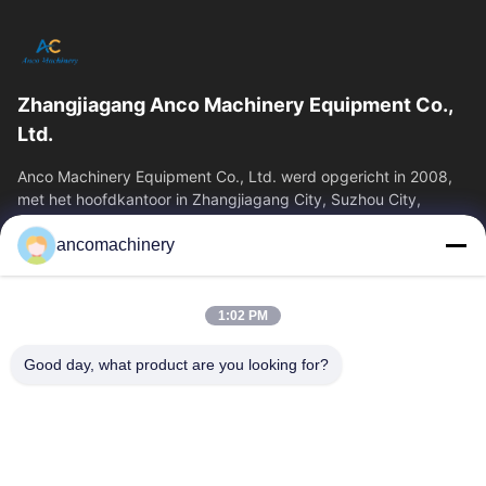
Zhangjiagang Anco Machinery Equipment Co.,
Ltd.
Anco Machinery Equipment Co., Ltd. werd opgericht in 2008,
met het hoofdkantoor in Zhangjiagang City, Suzhou City,
Jiangsu Province. Het is een...
ancomachinery
Snelle Links
Thuis
Producten
1:02 PM
Videos
Over Ons
Fabrieksreis
Kwaliteitscontrole
Good day, what product are you looking for?
Contacteer Ons
Vraag Een Offerte Aan
Nieuws
Neem Contact Met Ons Op