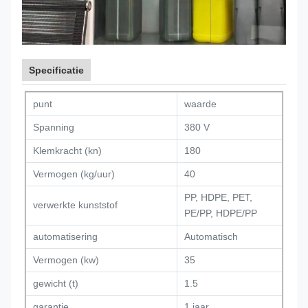
Specificatie
punt
waarde
Spanning
380 V
Klemkracht (kn)
180
Vermogen (kg/uur)
40
PP, HDPE, PET,
verwerkte kunststof
PE/PP, HDPE/PP
automatisering
Automatisch
Vermogen (kw)
35
gewicht (t)
1.5
garantie
1 jaar