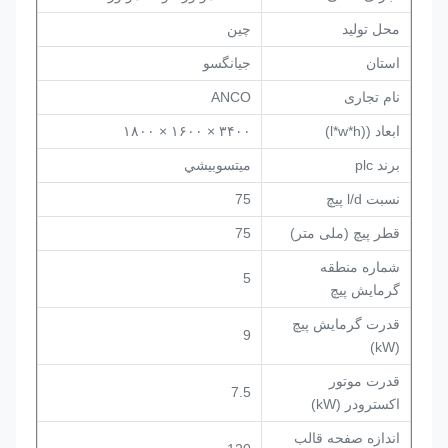
محل تولید
چین
استان
جیانگسو
نام تجاری
ANCO
ابعاد ((l*w*h)
۳۴۰۰ × ۱۶۰۰ × ۱۸۰۰
برند plc
ميتسوبيشي
نسبت l/d پیچ
75
قطر پیچ (ملی متر)
75
شماره منطقه
5
گرمایش پیچ
قدرت گرمایش پیچ
9
(kW)
قدرت موتور
7.5
اکسترودر (kW)
اندازه صفحه قالب