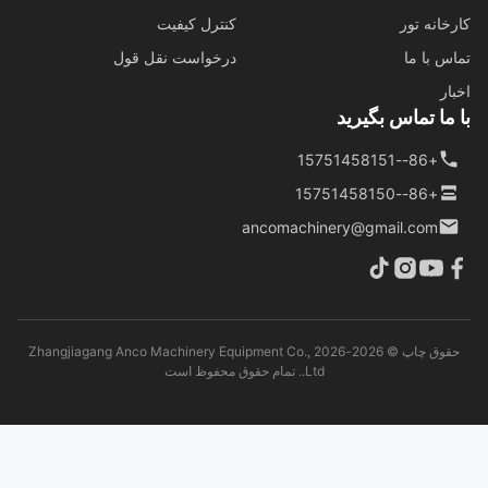
خانه تور
کنترل کیفیت
س با ما
درخواست نقل قول
ار
ما تماس بگیرید
+86--15751458151
+86--15751458150
ancomachinery@gmail.com
حقوق چاپ © 2026-2026 Zhangjiagang Anco Machinery Equipment Co.,
Ltd.. تمام حقوق محفوظ است