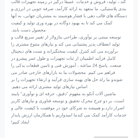
کند.، تولید، فروش و خدمات. عمیقا درگیر در زمینه تجهیزات قالب
بندی پلاستیکی، ما متعهد به ارائه کارآمد، صرفه جویی در انرژی،و
دستگاه های قالب دهی با فشار هوشمند به مشتریان جهانی، به آنها
کمک می کند تا به بهبود دوگانه در بهره وری تولید و کیفیت
محصول دست یابند.
توسعه مبتنی بر نوآوری، طراحی ماژولار از تغییر سریع قالب و
تولید انعطاف پذیر پشتیبانی می کند و نیازهای متنوع مشتری را
برآورده می کند.کنترل کیفیت سختگیرانه و تست های دیجیتال
کامل فرآیند اطمینان از ثبات تجهیزات و طول عمر پیشرو در
صنعت. پاسخ 24 ساعته ، آموزش فنی و تامین قطعات یدکی را
فراهم می کنیم. محصولات ما به بازارهای خارجی صادر می
شوندو ما راه حل های بهینه سازی فرآیند و ارتقاء تجهیزات را بر
اساس نیازهای تولید مشتری ارائه می دهیم.
ماشین آلات آنکو به مفهوم "دقیق، حرفه ای و نوآوری" پایبند
است، بر دو چرخ محرک تحقیق و توسعه فناوری و نیازهای کاربر
اصرار دارد،و همیشه به شرکای خود در موفقیت با کیفیت عالی و
خدمات کارآمد کمک می کندما اميدواريم با همکارمان ارزش پايدار
ايجاد کنيم!