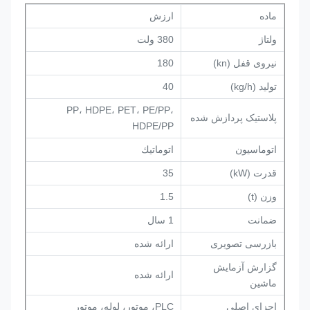
ماده
ارزش
ولتاژ
380 ولت
نیروی قفل (kn)
180
تولید (kg/h)
40
PP، HDPE، PET، PE/PP،
پلاستیک پردازش شده
HDPE/PP
اتوماسیون
اتوماتيك
قدرت (kW)
35
وزن (t)
1.5
ضمانت
1 سال
بازرسی تصویری
ارائه شده
گزارش آزمایش
ارائه شده
ماشین
اجزای اصلی
PLC، موتور، لوله، موتور