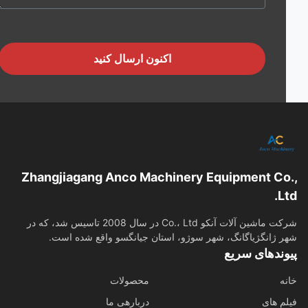
اکنون ارسال کنید
Zhangjiagang Anco Machinery Equipment Co
L
شرکت ماشین آلات آنکو Co.، Ltd در سال 2008 تاسیس شد، که در
 ژانگژیاگانگ، شهر سوژو، استان جیانگسو واقع شده است.
وندهای سریع
ه
محصولات
م های
دربارهی ما