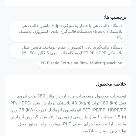
برچسب ها:
دستگاه قالب دهی با فشار پلاستیکی Hdpe,ماشین قالب دهی
پلاستیک extrusion,دستگاه قالب‌گیری بادی اکستروژن پلاستیک
PC
دستگاه قالب‌گیری بادی اکستروژن تمام اتوماتیک,ماشین طبل
پلاستیکی PET PP HDPE,دستگاه قالب دهی 5 گالن 25L 50L
PC Plastic Extrusion Blow Molding Machine
خلاصه محصول
توضیحات محصول مشخصات ماده ارزش ولتاژ 380 ولت نیروی
قفل (kn) 180 تولید (kg/h) 40 پلاستیک پردازش شده PP، HDPE،
PET، PE/PP، HDPE/PP اتوماسیون اتوماتيك قدرت (kW) 35 وزن
(t) 1.5 ضمانت 1 سال بازرسی تصویری ارائه شده گزارش آزمایش
ماشین ارائه شده اجزای اصلی PLC، موتور، لوله، موتور محل
تولید چین استان جیانگسو ...