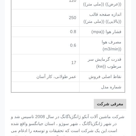
120
((عرض)) ((ملی متر))
اندازه صفحه قالب
250
((بالایی)) ((ملی متر))
فشار هوا ((mpa)
0.8
مصرف هوا
0.6
((m3/min)
قدرت گرمایش سر
17
مرطوب ((kw)
نقاط اصلی فروش
عمر طولانی، کار آسان
شماره مدل
معرفی شرکت
شرکت ماشین آلات آنکو ژانگژیاگانگ در سال 2008 تاسیس شد و
در شهر ژانگژیاگانگ ، شهر سوژو ، استان جیانگسو واقع شده
است.این یک شرکت است که تحقیقات و توسعه را ادغام می