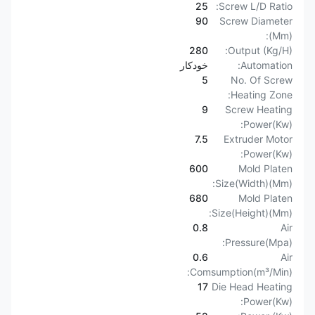
25
Screw L/D Ratio:
90
Screw Diameter
(Mm):
280
Output (Kg/H):
Automation:
خودکار
5
No. Of Screw
Heating Zone:
9
Screw Heating
Power(Kw):
7.5
Extruder Motor
Power(Kw):
600
Mold Platen
Size(Width)(Mm):
680
Mold Platen
Size(Height)(Mm):
0.8
Air
Pressure(Mpa):
0.6
Air
Comsumption(m³/Min):
17
Die Head Heating
Power(Kw):