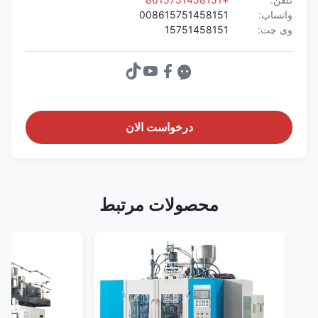
واتساپ:
008615751458151
وی چت:
15751458151
درخواست الان
محصولات مرتبط