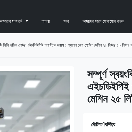
আমাদের সম্পর্কে
মামলা
খবর
আমাদের সাথে যোগাযোগ করুন
ন পিইটি পিপি ইঞ্জিন মোটর এইচডিইপিই প্লাস্টিক ড্রাম ৫ গ্যালন ব্লো মোল্ডিং মেশিন ২৫ লিটার ৫০ লিটার 
সম্পূর্ণ স্বয়
এইচডিইপিই প্
মেশিন ২৫ লি
মৌলিক বৈশিষ্ট্য