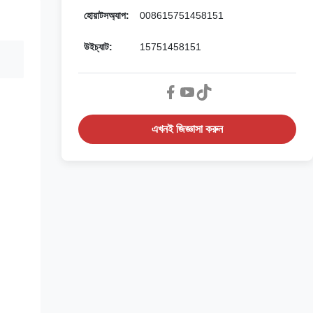
হোয়াটসঅ্যাপ:
008615751458151
উইচ্যাট:
15751458151
এখনই জিজ্ঞাসা করুন