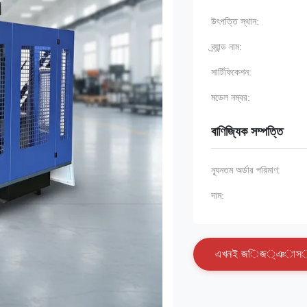
উৎপত্তি স্থান:
ব্র্যান্ড নাম:
সার্টিফিকেশন:
মডেল নম্বর:
বাণিজ্যিক সম্পত্তি
ন্যূনতম অর্ডার পরিমাণ:
দাম:
এ
খ
ন
ই
জ
ি
জ
্
ঞ
া
স