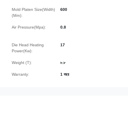
Mold Platen Size(Width)
600
(Mm):
Air Pressure(Mpa):
0.8
Die Head Heating
17
Power(Kw):
Weight (T):
৮.৮
Warranty:
1 বছর