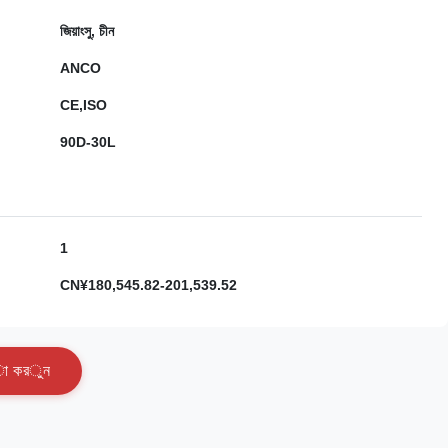
জিয়াংসু, চীন
ANCO
CE,ISO
90D-30L
1
CN¥180,545.82-201,539.52
া
ক
র
ু
ন