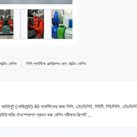
মোল্ডিং মেশিন
পিসি প্লাস্টিক এক্সট্রুশন ব্লো মোল্ডিং মেশিন
 180 আউটপুট (কেজি/ঘন্টা) 40 প্লাস্টিকের কাজ পিপি, এইচডিপিই, পিইটি, পিই/পিপি, এইচডিপি
টগোয়িং-ইনস্পেকশন প্রদান করা মেশিন পরীক্ষার রিপোর্ট ...