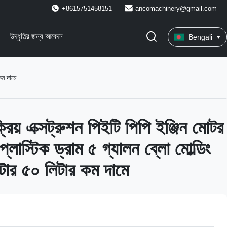
+8615751458151
ancomachinery@gmail.com
উদ্ধৃতির জন্য আবেদন
Bengali
কম দামে
ংক্রিয় এক্সট্রুশন পিইটি পিপি ইঞ্জিন মোটর
লাস্টিক ড্রাম ৫ গ্যালন ব্লো মোল্ডিং
টার ৫০ লিটার কম দামে