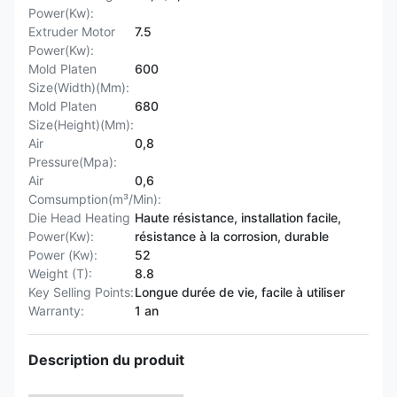
Power(Kw):
Extruder Motor
7.5
Power(Kw):
Mold Platen
600
Size(Width)(Mm):
Mold Platen
680
Size(Height)(Mm):
Air
0,8
Pressure(Mpa):
Air
0,6
Comsumption(m³/Min):
Die Head Heating
Haute résistance, installation facile,
Power(Kw):
résistance à la corrosion, durable
Power (Kw):
52
Weight (T):
8.8
Key Selling Points:
Longue durée de vie, facile à utiliser
Warranty:
1 an
Description du produit