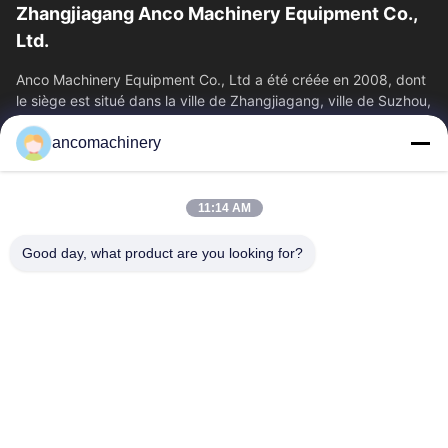
Zhangjiagang Anco Machinery Equipment Co.,
Ltd.
Anco Machinery Equipment Co., Ltd a été créée en 2008, dont
le siège est situé dans la ville de Zhangjiagang, ville de Suzhou,
province du Jiangsu.
ancomachinery
Liens Rapides
Aperçu
Produits
11:14 AM
Vidéos
A Propos De Nous
Visite D'usine
Contrôle De La Qualité
Good day, what product are you looking for?
Contact
Demande De Soumission
Nouvelles
Nous Contacter
+86--15751458151
+86--15751458150
ancomachinery@gmail.com