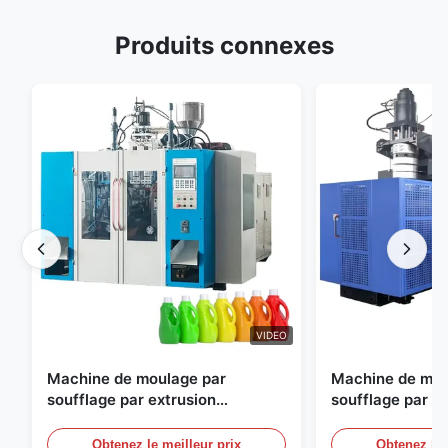
Produits connexes
VIDEO
Machine de moulage par
Machine de mou
soufflage par extrusion
soufflage par e
entièrement automatique
personnalisable
moulage par sou
Obtenez le meilleur prix
Obtenez le 