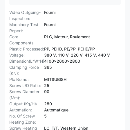
Video Outgoing-
Fourni
Inspection:
Machinery Test
Fourni
Report:
Core
PLC, Moteur, Roulement
Components:
Plastic Processed:
PP, PEHD, PE/PP, PEHD/PP
Voltage:
380 V, 110 V, 220 V, 415 V, 440 V
Dimension(L*W*H):
4100x2600x2800
Clamping Force
365
(KN):
Plc Brand:
MITSUBISHI
Screw L/D Ratio:
25
Screw Diameter
90
(Mm):
Output (Kg/H):
280
Automation:
Automatique
No. Of Screw
5
Heating Zone:
Screw Heating
LC, T/T, Western Union