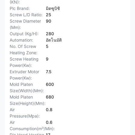
(KN):
Plc Brand:
มิตซูบิชิ
Screw L/D Ratio:
25
Screw Diameter
90
(Mm):
Output (Kg/H):
280
Automation:
อัตโนมัติ
No. Of Screw
5
Heating Zone:
Screw Heating
9
Power(Kw):
Extruder Motor
7.5
Power(Kw):
Mold Platen
600
Size(Width)(Mm):
Mold Platen
680
Size(Height)(Mm):
Air
0.8
Pressure(Mpa):
Air
0.6
Comsumption(m³/Min):
Die Head Heating
17