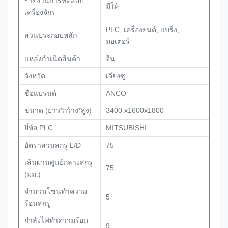
รายงานการทดสอบ
มีให้
เครื่องจักร
PLC, เครื่องยนต์, แบริ่ง,
ส่วนประกอบหลัก
มอเตอร์
แหล่งกำเนิดสินค้า
จีน
จังหวัด
เจียงซู
ชื่อแบรนด์
ANCO
ขนาด (ยาว*กว้าง*สูง)
3400 x1600x1800
ยี่ห้อ PLC
MITSUBISHI
อัตราส่วนสกรู L/D
75
เส้นผ่านศูนย์กลางสกรู
75
(มม.)
จำนวนโซนทำความ
5
ร้อนสกรู
กำลังไฟทำความร้อน
9