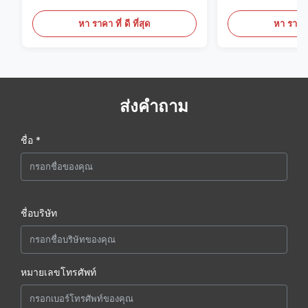
ขนาดใหญ่ 60 ลิต
หา ราคา ที่ ดี ที่สุด
หา ราคา ที
ส่งคำถาม
ชื่อ *
ชื่อบริษัท
หมายเลขโทรศัพท์