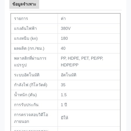
ข้อมูลจำเพาะ
รายการ
ค่า
แรงดันไฟฟ้า
380V
แรงหนีบ (kn)
180
ผลผลิต (กก./ชม.)
40
พลาสติกที่ผ่านการ
PP, HDPE, PET, PE/PP,
แปรรูป
HDPE/PP
ระบบอัตโนมัติ
อัตโนมัติ
กำลังไฟ (กิโลวัตต์)
35
น้ำหนัก (ตัน)
1.5
การรับประกัน
1 ปี
การตรวจสอบวิดีโอ
มีให้
ภายนอก