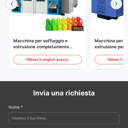
VIDEO
Macchina per soffiaggio e
Macchina per so
estrusione completamente
estrusione perso
automatica per bottiglie in HDPE
grande scala, 6
automatica per 
Ottieni il miglior prezzo
Ottieni il m
Invia una richiesta
Nome *