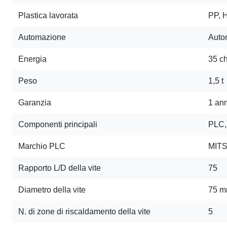
Plastica lavorata
PP, 
Automazione
Auto
Energia
35 ch
Peso
1,5 t
Garanzia
1 an
Componenti principali
PLC, 
Marchio PLC
MITS
Rapporto L/D della vite
75
Diametro della vite
75 
N. di zone di riscaldamento della vite
5