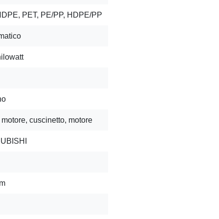
HDPE, PET, PE/PP, HDPE/PP
matico
ilowatt
no
motore, cuscinetto, motore
UBISHI
mm