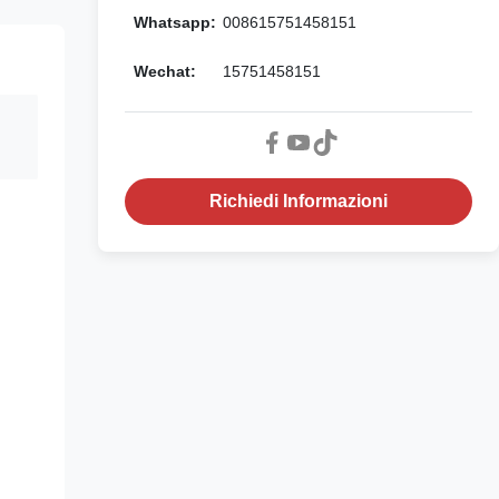
Whatsapp:
008615751458151
Wechat:
15751458151
Richiedi Informazioni