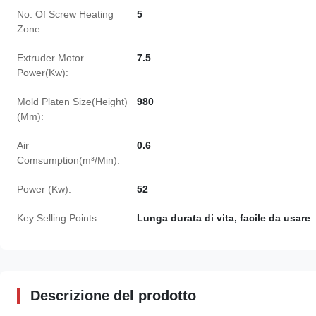
No. Of Screw Heating
5
Zone:
Extruder Motor
7.5
Power(Kw):
Mold Platen Size(Height)
980
(Mm):
Air
0.6
Comsumption(m³/Min):
Power (Kw):
52
Key Selling Points:
Lunga durata di vita, facile da usare
Descrizione del prodotto