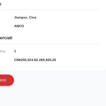
e
Jiangsu, Cina
ANCO
rciali
dine:
1
CN¥250,524.82-265,920.20
i
o
n
i