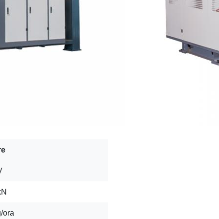
re
V
kN
/ora