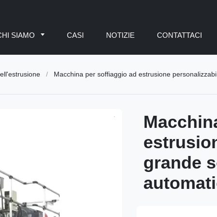
CHI SIAMO
CASI
NOTIZIE
CONTATTACI
ll'estrusione
/
Macchina per soffiaggio ad estrusione personalizzabil
Macchina
estrusio
grande s
automati