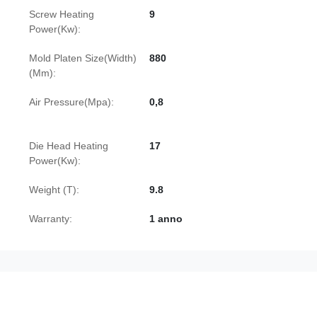
Screw Heating
9
Power(Kw):
Mold Platen Size(Width)
880
(Mm):
Air Pressure(Mpa):
0,8
Die Head Heating
17
Power(Kw):
Weight (T):
9.8
Warranty:
1 anno