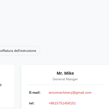
ffiatura dell'estrusione
Mr. Mike
General Manger
re
E-mail:
ancomachinery@gmail.com
tel:
+8615751458151