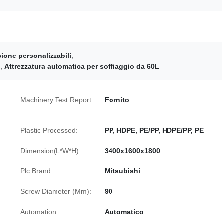
ione personalizzabili
,
i
,
Attrezzatura automatica per soffiaggio da 60L
Machinery Test Report:
Fornito
Plastic Processed:
PP, HDPE, PE/PP, HDPE/PP, PE
Dimension(L*W*H):
3400x1600x1800
Plc Brand:
Mitsubishi
Screw Diameter (Mm):
90
Automation:
Automatico