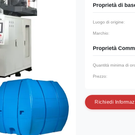
Proprietà di bas
Luogo di origine:
Marchio:
Proprietà Comme
Quantità minima di or
Prezzo:
R
i
c
h
i
e
d
i
I
n
f
o
r
m
a
z