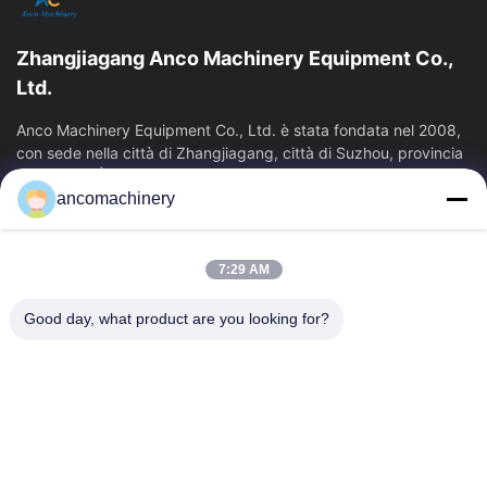
Zhangjiagang Anco Machinery Equipment Co.,
Ltd.
Anco Machinery Equipment Co., Ltd. è stata fondata nel 2008,
con sede nella città di Zhangjiagang, città di Suzhou, provincia
di Jiangsu. È...
ancomachinery
Link Veloci
Casa
Prodotti
7:29 AM
Video
Chi Siamo
Fatory Tour
Controllo Di Qualità
Good day, what product are you looking for?
Contattaci
Richiedere Un Preventivo
Notizie
Contattaci
+86--15751458151
+86--15751458150