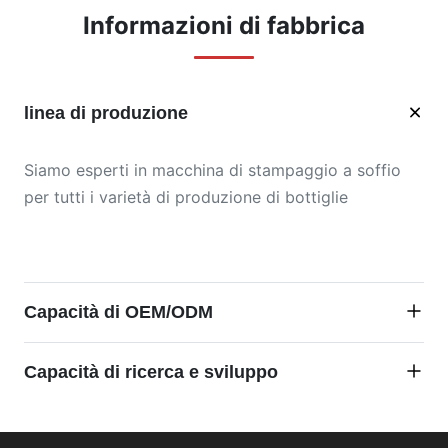
Informazioni di fabbrica
linea di produzione
Siamo esperti in macchina di stampaggio a soffio
per tutti i varietà di produzione di bottiglie
Capacità di OEM/ODM
Abbiamo un team di tecnici professionisti in
Capacità di ricerca e sviluppo
quest'area da oltre 20 anni, diamo il benvenuto ai
clienti di tutto il mondo a visitare il nostro sito web
Abbiamo un team di ricerca e sviluppo professionale
e informateci se avete esigenze, non vediamo l'ora
nel campo per fornire prodotti con la migliore