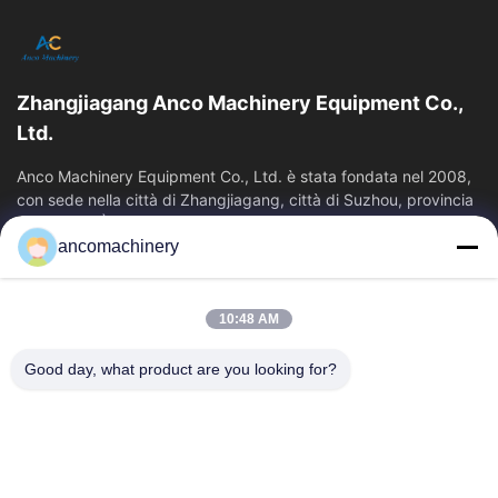
di offrirvi un buon servizio!
qualità e alta stabilità.Un certo numero di risultati
tecnologici fondamentali e indicatori tecnici a livello
internazionale avanzato.
Zhangjiagang Anco Machinery Equipment Co.,
Ltd.
Anco Machinery Equipment Co., Ltd. è stata fondata nel 2008,
con sede nella città di Zhangjiagang, città di Suzhou, provincia
di Jiangsu. È...
ancomachinery
Link Veloci
Casa
Prodotti
10:48 AM
Video
Chi Siamo
Fatory Tour
Controllo Di Qualità
Good day, what product are you looking for?
Contattaci
Richiedere Un Preventivo
Notizie
Contattaci