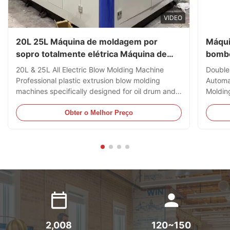
VIDEO
20L 25L Máquina de moldagem por
Máqui
sopro totalmente elétrica Máquina de
bombo
moldagem por sopro de extrusão de
autom
20L & 25L All Electric Blow Molding Machine
Double
plástico
Professional plastic extrusion blow molding
Automa
machines specifically designed for oil drum and
Moldin
jerry can production, capable of processing
HDPE B
HDPE and PC materials. Technical Specifications
Specifi
Obter o Melhor Preço
Specification Value Voltage 380V Clamping Force
Clampi
180 kN Output 40 kg/h ...
Plastic
2,008
120~150