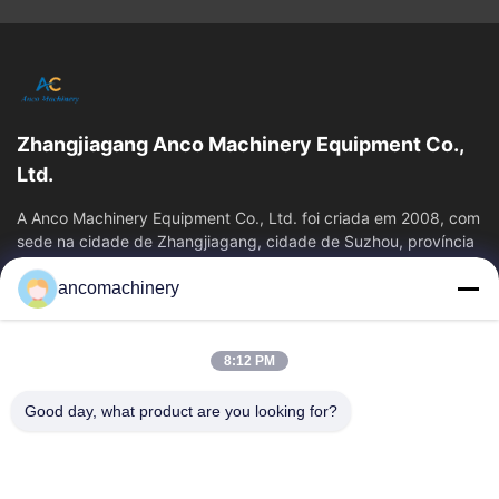
Zhangjiagang Anco Machinery Equipment Co.,
Ltd.
A Anco Machinery Equipment Co., Ltd. foi criada em 2008, com
sede na cidade de Zhangjiagang, cidade de Suzhou, província
de Jiangsu.
ancomachinery
Links Rápidos
Casa
Produtos
8:12 PM
Vídeos
Quem Somos
Fábrica
Controle De Qualidade
Good day, what product are you looking for?
Fale Conosco
Pedir Um Orçamento
Notícias