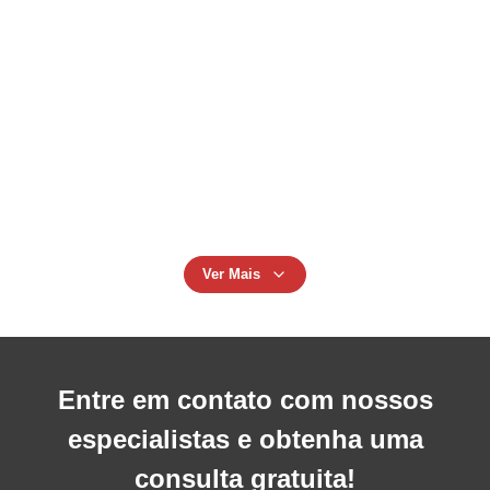
automática para garrafas de plástico PET 20L 25L 30L
com Mitsubishi PLC
Máquina de Moldagem por Sopro de Garrafas de PE PC 1L
2L 4L 5L Máquinas de Moldagem por Sopro por Extrusão
Máquina de fabricação automática de garrafas de plástico
de 5L HDPE/ABS/PP Componentes principais incluídos
Rolamento e motor Máquina de moldagem de sopro Jerry
Can
Ver Mais
Entre em contato com nossos
especialistas e obtenha uma
consulta gratuita!