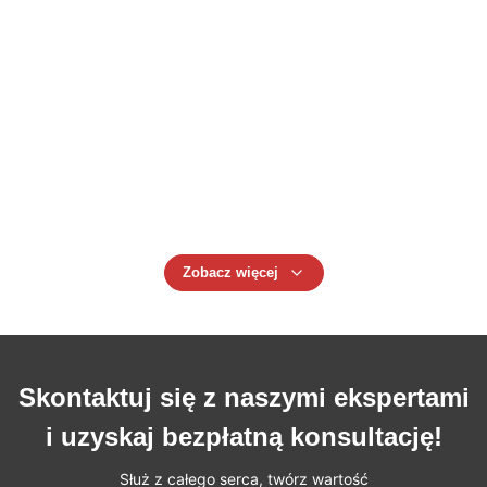
Całkowicie automatyczna maszyna do formowania HDPE
do butli z tworzyw sztucznych PET o pojemności 20L 25L
30L z Mitsubishi PLC
Maszyna do formowania butelkowego PE PC 1L 2L 4L 5L
Maszyny do formowania wytłaczeniowego
Automatyczne 5L plastikowe butelki HDPE/ABS/PP
Maszyna do tworzenia podstawowych komponentów, w
tym łożyska i silnik
Zobacz więcej
Skontaktuj się z naszymi ekspertami
i uzyskaj bezpłatną konsultację!
Służ z całego serca, twórz wartość