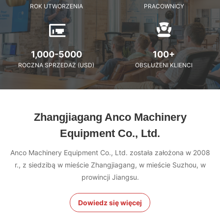
ROK UTWORZENIA
PRACOWNICY
1,000-5000
100+
ROCZNA SPRZEDAŻ (USD)
OBSŁUŻENI KLIENCI
Zhangjiagang Anco Machinery
Equipment Co., Ltd.
Anco Machinery Equipment Co., Ltd. została założona w 2008
r., z siedzibą w mieście Zhangjiagang, w mieście Suzhou, w
prowincji Jiangsu.
Dowiedz się więcej