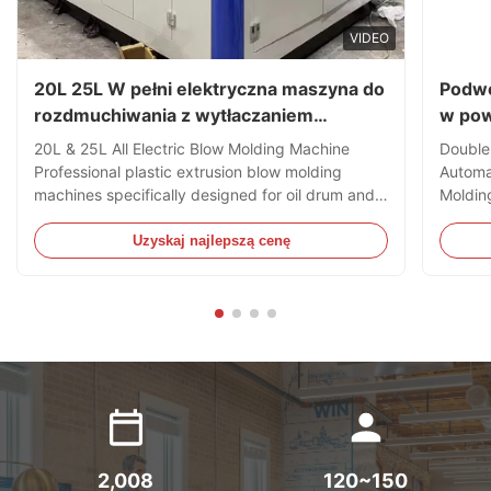
VIDEO
20L 25L W pełni elektryczna maszyna do
Podwó
rozdmuchiwania z wytłaczaniem
w pow
tworzyw sztucznych do produkcji
20L & 25L All Electric Blow Molding Machine
Double
beczek olejowych
Professional plastic extrusion blow molding
Automa
machines specifically designed for oil drum and
Moldin
jerry can production, capable of processing
HDPE B
HDPE and PC materials. Technical Specifications
Specifi
Uzyskaj najlepszą cenę
Specification Value Voltage 380V Clamping Force
Clampi
180 kN Output 40 kg/h ...
Plastic
2,008
120~150