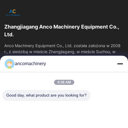
Zhangjiagang Anco Machinery Equipment Co.,
Ltd.
Anco Machinery Equipment Co., Ltd. została założona w 2008
r., z siedzibą w mieście Zhangjiagang, w mieście Suzhou, w
prowincji Jiangsu.
ancomachinery
Szybkie Linki
Dom
Produkty
4:36 AM
Filmy
O Nas
Wycieczka Po Fabryce
Kontrola Jakości
Good day, what product are you looking for?
Skontaktuj Się Z Nami
Poprosić O Wycenę
Aktualności
Skontaktuj Się Z Nami