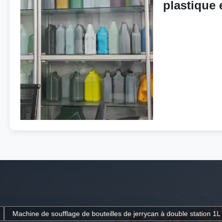
plastique 
Machine d
soufflage
les de jerrycan à double station 1L - 5L pour plastique HDPE PP
M