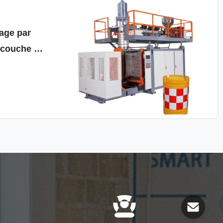
age par
 couche à
aril à 3