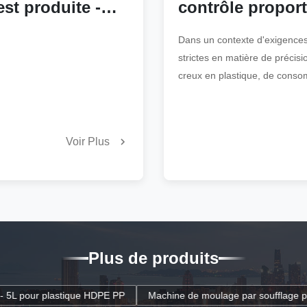
est produite -
contrôle propor
e moulage par
boucle fermée o
Dans un contexte d'exigences
les performance
strictes en matière de précisi
creux en plastique, de conso
hydrauliques et
et de cohérence de la produc
pneumatiques d
l'industrie mondiale de trans
équipements de 
plastique, [Nom de votre entre
Voir Plus
une mise à niveau technique 
Plus de produits
achine de moulage par soufflage pour bidon Jerry de 3400 mm, station