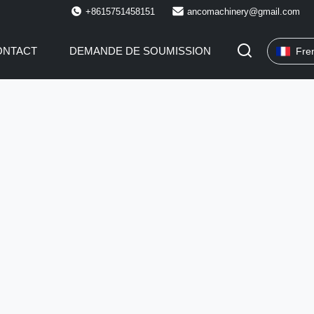
+8615751458151
ancomachinery@gmail.com
ONTACT
DEMANDE DE SOUMISSION
Fre