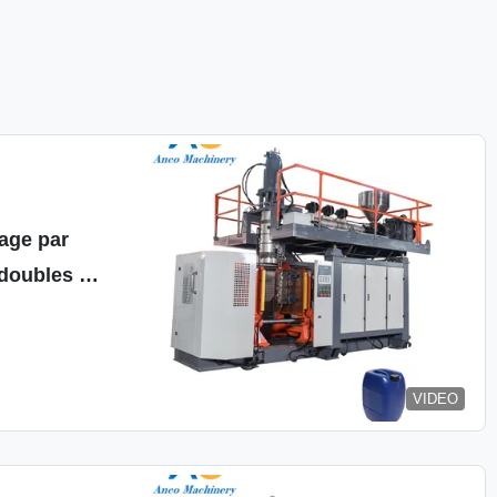
age par
 doubles 5L
ur animaux
ie
VIDEO