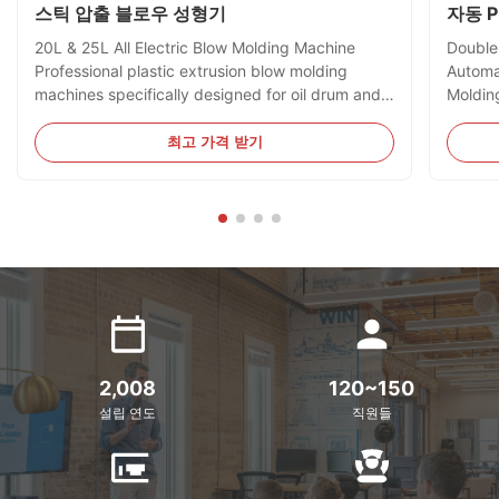
스틱 압출 블로우 성형기
자동 P
20L & 25L All Electric Blow Molding Machine
Double
Professional plastic extrusion blow molding
Automa
machines specifically designed for oil drum and
Moldin
jerry can production, capable of processing
HDPE B
HDPE and PC materials. Technical Specifications
Specifi
최고 가격 받기
Specification Value Voltage 380V Clamping Force
Clampi
180 kN Output 40 kg/h ...
Plastic
2,008
120~150
설립 연도
직원들