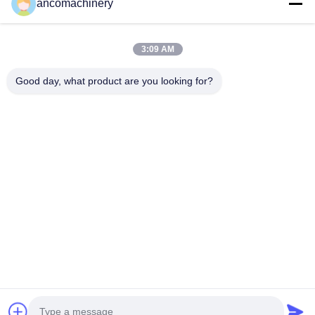
ancomachinery
빠른 링크
홈
제품 소개
3:09 AM
동영상
회사 소개
공장 투어
품질 관리
Good day, what product are you looking for?
연락처
견적 요청
뉴스
문의하기
+86--15751458151
+86--15751458150
ancomachinery@gmail.com
저작권 © 2026-2026 Zhangjiagang Anco Machinery Equipment Co., Ltd..
모든 권리는 보호됩니다.