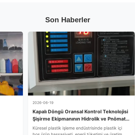
Son Haberler
2026-06-19
Kapalı Döngü Oransal Kontrol Teknolojisi
Şişirme Ekipmanının Hidrolik ve Pnömatik
Performansını Optimize Ediyor
Küresel plastik işleme endüstrisinde plastik içi
boş ürün hassasiyeti, enerji tüketimi ve üretim