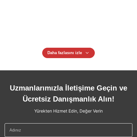
PE PC Şişe Şişirme Makinesi 1L 2L 4L 5L Ekstrüzyon
Şişirme Makineleri
Otomatik 5L Plastik HDPE/ABS/PP Şişeler Yapma Makinesi
Çekirdek Bileşenleri Takılı Taşıma ve Motor Jerry Can Blow
Molding Machine
Daha fazlasını izle
Uzmanlarımızla İletişime Geçin ve
Ücretsiz Danışmanlık Alın!
Yürekten Hizmet Edin, Değer Verin