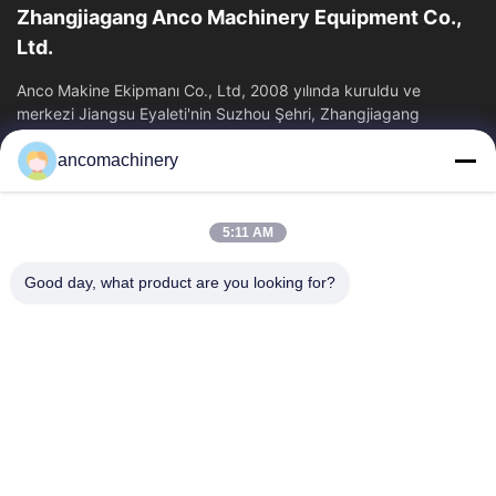
Zhangjiagang Anco Machinery Equipment Co.,
Ltd.
Anco Makine Ekipmanı Co., Ltd, 2008 yılında kuruldu ve
merkezi Jiangsu Eyaleti'nin Suzhou Şehri, Zhangjiagang
Şehri'nde yer almaktadır.
ancomachinery
Hızlı Bağlantılar
Ana Sayfa
Ürünler
5:11 AM
VİDEOLAR
Hakkımızda
Fabrika Turu
Kalite Kontrol
Good day, what product are you looking for?
Bize Ulaşın
Teklif Isteği
Haberler
Bize Ulaşın
+86--15751458151
+86--15751458150
ancomachinery@gmail.com