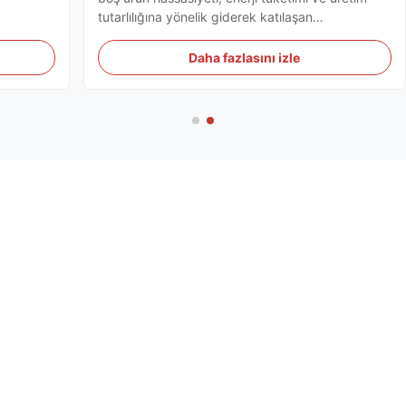
tutarlılığına yönelik giderek katılaşan
gerekliliklerin ortasında, [Şirketinizin Adı], tüm
ekstrüzyon ve enjeksiyon şişirme kalıplama
Daha fazlasını izle
makineleri serisi için kapsamlı bir teknik
yükseltmeyi tamamladı. ...
Daha fazla ürün
Çift İstasyonlu Jerrcan Şişe Şişirme Makinesi 1L - 5L HDPE
PP Plastik Şişirme Makinesi
3400MM Jerry Can Blow Molding Machine Tek istasyonlu
1 litrelik Blow Molding Machine
Mitsubishi PLC ile 20L 25L 30L PET Plastik Şişeler için Tam
Otomatik HDPE Blow Molding Makinesi