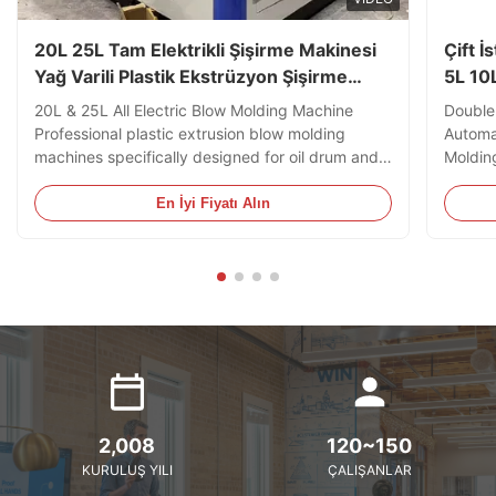
20L 25L Tam Elektrikli Şişirme Makinesi
Çift İ
Yağ Varili Plastik Ekstrüzyon Şişirme
5L 10
Makinesi
20L & 25L All Electric Blow Molding Machine
Double
Professional plastic extrusion blow molding
Automa
machines specifically designed for oil drum and
Moldin
jerry can production, capable of processing
HDPE B
HDPE and PC materials. Technical Specifications
Specifi
En İyi Fiyatı Alın
Specification Value Voltage 380V Clamping Force
Clampi
180 kN Output 40 kg/h ...
Plastic
2,008
120~150
KURULUŞ YILI
ÇALIŞANLAR