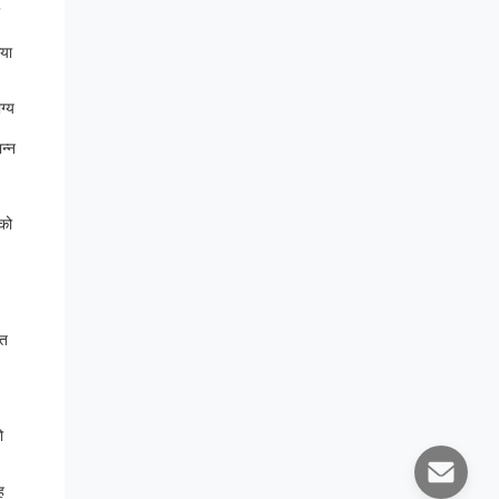
या
ग्य
न्न
 को
ित
ो
ह