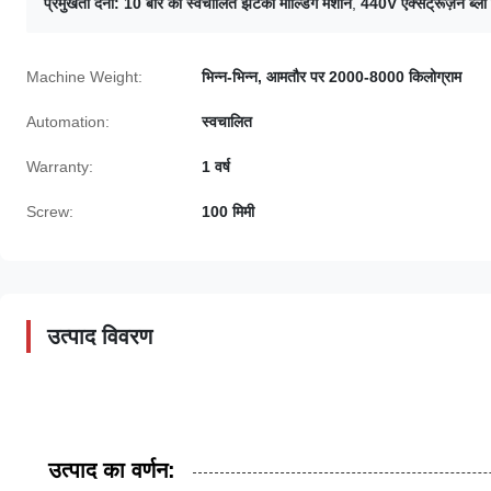
प्रमुखता देना:
10 बार की स्वचालित झटका मोल्डिंग मशीन
,
440V एक्सट्रूज़न ब्लो 
Machine Weight:
भिन्न-भिन्न, आमतौर पर 2000-8000 किलोग्राम
Automation:
स्वचालित
Warranty:
1 वर्ष
Screw:
100 मिमी
उत्पाद विवरण
उत्पाद का वर्णन: