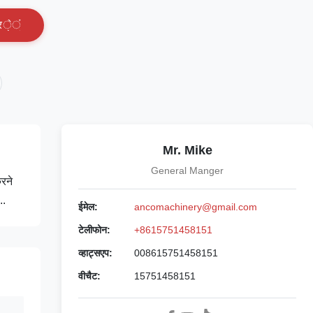
र
े
ं
Mr. Mike
General Manger
करने
..
ईमेल:
ancomachinery@gmail.com
टेलीफोन:
+8615751458151
व्हाट्सएप:
008615751458151
वीचैट:
15751458151