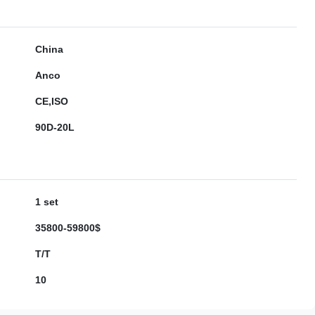
China
Anco
CE,ISO
90D-20L
1 set
35800-59800$
T/T
10