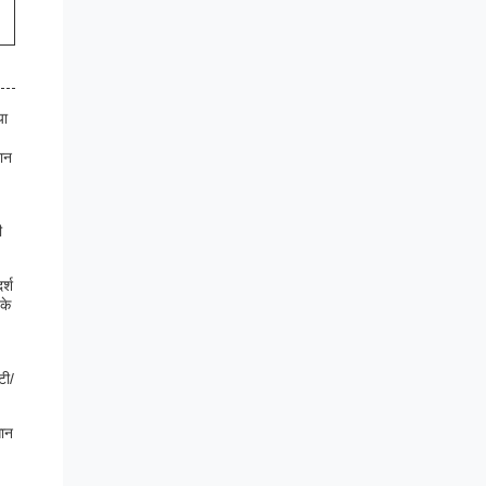
या
रान
ी
र्श
के
टी/
सान